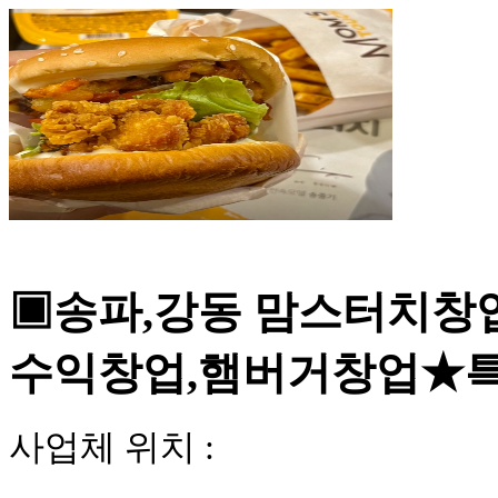
NEW
▣송파,강동 맘스터치창업
수익창업,햄버거창업★
사업체 위치 :