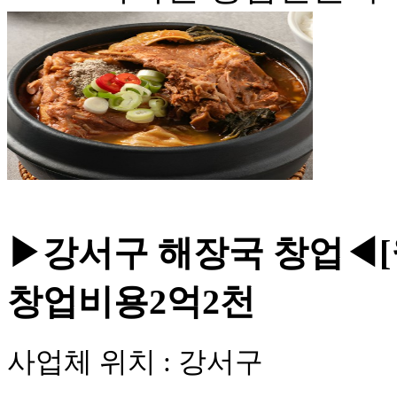
NEW
▶강서구 해장국 창업◀[월
창업비용2억2천
사업체 위치 : 강서구