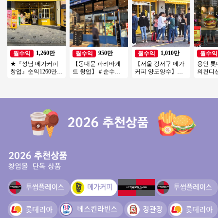
1,260만
950만
1,010만
월수익
월수익
월수익
월수익
★『성남 메가커피
【동대문 파리바게
【서울 강서구 메가
용인 롯
창업』순익1260만
트 창업】＃순수익
커피 양도양수】배
의컨디
오피스 메인자리 주6
900 호재많은 상권
달없음/풀오토운영/
최상 ◆
일 운영 여성창업
＃베이커리 브랜드 1
초보창업/여성창업
아 양도
위
추천
니다