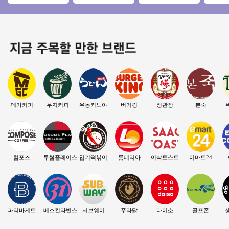
1200만 #우동창업#
★오토운영 5시마감
상급 위치! / 유동이
소자본창
소자본창업#고수익
★주5일영업★투잡
흐르는 위치!
업 #초
창업#투잡
창업★
메가커피
우지커피
우동키노야
버거킹
정관장
본죽
컴포즈
투썸플레이스
엽기떡볶이
롯데리아
이삭토스트
이마트24
파리바게트
베스킨라빈스
서브웨이
푸라닭
다이소
골프존