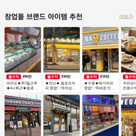
더보기
490만
930만
850만
월수익
월수익
월수익
월수익
여의도★주5일근무
★안산★ 컴포즈커
★수원★메가커피
커피보다
★4시퇴근★증권가
피 창업! / 먹자상권
창업! / 역세권 인근
만원수
유명커피★직장인보
초입부! / 낮은 배달
대로변 위치! / 꾸준
샤브샤브
다 근무시간 적음
비중! / 고수익창업
한 유동이 흐르는위
도★오
치
익