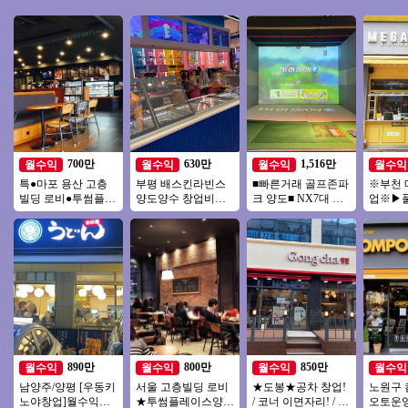
700만
630만
1,516만
월수익
월수익
월수익
월수익
특●마포 용산 고층
부평 배스킨라빈스
■빠른거래 골프존파
※부천 
빌딩 로비●투썸플레
양도양수 창업비용
크 양도■ NX7대 듀
업※▶
이스 양도●주5일만
권리인수 프랜차이
얼플레이트 주차O #
초역세
영업●주인없이 운영
즈 창업 절차 직장인
골프존 #스크린골프
장/초보
중●
투잡
업/
890만
800만
850만
월수익
월수익
월수익
월수익
남양주/양평 [우동키
서울 고층빌딩 로비
★도봉★공차 창업!
노원구
노야창업]월수익
★투썸플레이스양도
/ 코너 이면자리! / 최
오토운영 