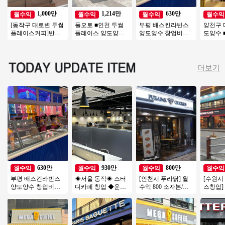
1,000만
1,214만
630만
월수익
월수익
월수익
월수익
[동작구 대로변 투썸
풀오토 ■인천 투썸
부평 배스킨라빈스
양천구 
플레이스커피]반오
플레이스 양도양수■
양도양수 창업비용
도양수 
토운영/초보창업/여
＃배달없음＃유명사
권리인수 프랜차이
＃목동
성창업/커피창업
거리＃고매출＃투잡
즈 창업 절차 직장인
대단지
추천
투잡
토 투잡
더보기
630만
930만
800만
월수익
월수익
월수익
월수익
부평 배스킨라빈스
◈서울 동작◈ 스터
[인천시 푸라닭] 월
[수원시
양도양수 창업비용
디카페 창업 ◆운영
수익 800 소자본/고
스창업]
권리인수 프랜차이
쉬운매장◆주부창
수익 초고속 성장중
리 19년
즈 창업 절차 직장인
업/초보창업/직장인
인 대세브랜드 푸라
년 매출 
투잡
창업/여성창업
닭!