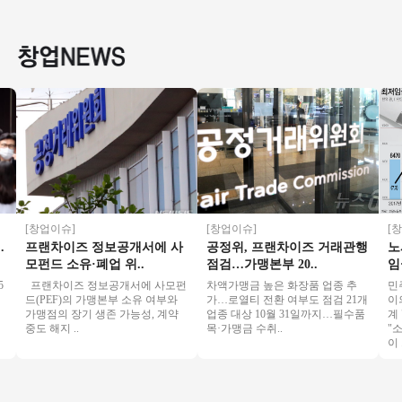
비전＋ 6대 안정성○
달없음/풀오토운영/
토운영수익900 소자
요★특
환급성○
초보창업/여성창업
본 / 초보 / 여성창업
바로 
추천
[창업이슈]
[창업이슈]
[창업
프랜차이즈 정보공개서에 사
공정위, 프랜차이즈 거래관행
노사,
모펀드 소유·폐업 위..
점검…가맹본부 20..
임금 
프랜차이즈 정보공개서에 사모펀
차액가맹금 높은 화장품 업종 추
민주노
드(PEF)의 가맹본부 소유 여부와
가…로열티 전환 여부도 점검 21개
이의신
가맹점의 장기 생존 가능성, 계약
업종 대상 10월 31일까지…필수품
계 "
중도 해지 ..
목·가맹금 수취..
"소상
이 ..