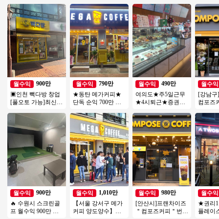
900만
790만
490만
월수익
월수익
월수익
월수익
▣인천 빽다방 창업
★동탄 메가커피★
여의도★주5일근무
[강남구
[풀오토 가능]최신
단독 순익 700만 외
★4시퇴근★증권가
컴포즈
인테리어/고수익매
부리모델링完 직접
유명커피★직장인보
매출3200
장/가성비매장/특급
운영 추천 매장 소자
다 근무시간 적음
성창업 
상권
본창업
900만
1,010만
980만
월수익
월수익
월수익
월수익
🔥 수원시 스크린골
【서울 강서구 메가
[안산시]프랜차이즈
★권리
프 월수익 900만 ▶
커피 양도양수】배
＂컴포즈커피＂번오
플레이