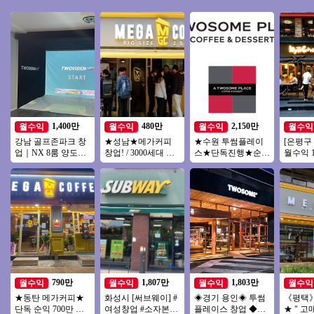
1,400만
480만
2,150만
월수익
월수익
월수익
월수익
강남 골프존파크 창
★성남★메가커피
★수원 투썸플레이
[은평구
업｜NX 8룸 양도양
창업! / 3000세대 이
스★단독진행★순익
월수익 1
수, 월매출 4,000만
상 아파트단지 배후
2000만이상#오피스#
고수익 
권리금 1억 5천
세대 / 낮은 투자금액
역세권#고수익창업#
드 교촌
풀오토
790만
1,807만
1,803만
월수익
월수익
월수익
월수익
★동탄 메가커피★
화성시 [써브웨이] #
◈경기 용인◈ 투썸
《평택
단독 순익 700만 외
여성창업 #소자본창
플레이스 창업 ◆리
★ " 