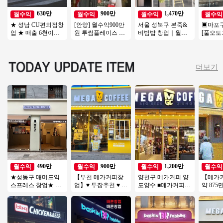
630만
900만
1,470만
월수익
월수익
월수익
월수익
★ 성남 CU편의점창
[안양] 월수익900만
서울 성북구 본죽&
▣마포
업 ★ 매출 6천이상
원 투썸플레이스 오
비빔밥 창업｜월매
[풀오토
★ 호재 많음 ★ 건물
피스 리뉴얼없는매
출 3,600만원, 권리금
높음/수
독점 ★ 오토운영
장 초보여성 강추드
1억5천 창업 분석
준한매
립니다
더보기
490만
900만
1,200만
월수익
월수익
월수익
월수익
★성동구 매머드익
【부천 메가커피창
양천구 메가커피 양
【메가
스프레스 창업★ 성
업】♥ 투잡추천 ♥ 소
도양수 ■메가커피■
약 87
수기＊비수기 매출
자본1인창업 ♥ 카페
＃목동 강력추천＃
구】역세
차이 없이 꾸준한 매
양도양수창업 ♥ 고
대단지아파트＃반오
피스, 
장
수익
토 투잡 추천