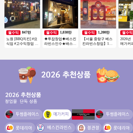
847만
1,030만
1,200만
월수익
월수익
월수익
월수익
노원 [BBQ치킨] #요
◈투잡창업◈베스킨
【서울 중랑구 베스
2026
식업 #고수익창업 #
라빈스인수★배스킨
킨라빈스창업】1번
메가커피
소자본창업 #초보창
라빈스 양도 ★다 돌
출구 30m앞 위치 / 역
고수익 
업 #치킨창업
아보고 오세요★초
세권 / 고수익창업
입니다.
보창업