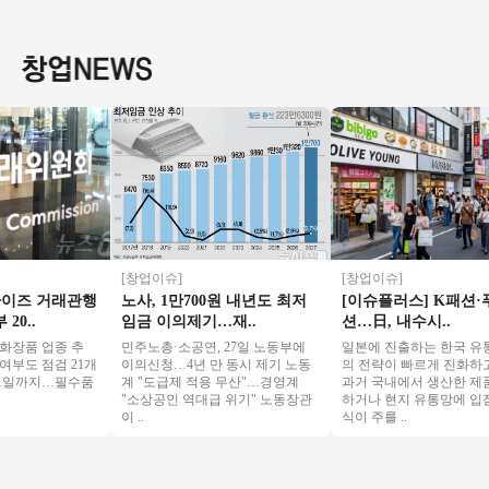
원, 권리금 1억 5천
수익 초고속 성장중
인상권 양도양수◆
업/소자
양도양수
인 대세브랜드 푸라
유동인구多 초보창
는 안정
닭!
업 가능
피!
[창업이슈]
[창업이슈]
즈 거래관행
노사, 1만700원 내년도 최저
[이슈플러스] K패션·푸드
..
임금 이의제기…재..
션…日, 내수시..
품 업종 추
민주노총·소공연, 27일 노동부에
일본에 진출하는 한국 유통
도 점검 21개
이의신청…4년 만 동시 제기 노동
의 전략이 빠르게 진화하고 있
1일까지…필수품
계 "도급제 적용 무산"…경영계
과거 국내에서 생산한 제품을
"소상공인 역대급 위기" 노동장관
하거나 현지 유통망에 입점하
이 ..
식이 주를 ..