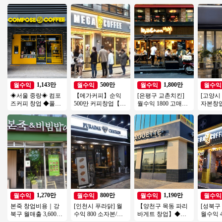
1,143만
500만
1,800만
월수익
월수익
월수익
월수익
◈서울 중랑◈ 컴포
【메가커피】순익
[은평구 교촌치킨]
[고양시
즈커피 창업 ◆풀오
500만 커피창업【인
월수익 1800 고매출/
자본창
토매장◆ 주부창업/
천서구】사거리코
고수익 치킨 1등브랜
전국 초
초보창업/은퇴창업/
너, 학원가, 먹자상권
드 교촌치킨!
여성창업
창업추천
1,270만
800만
1,190만
월수익
월수익
월수익
월수익
본죽 창업비용｜강
[인천시 푸라닭] 월
【양천구 목동 파리
[성북구
북구 월매출 3,600만
수익 800 소자본/고
바게트 창업】◆메
월수익 