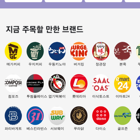
부리모델링完 직접
업 #고수익 #초보창
뉴얼없는매장◆ 소
좋은 매장
운영 추천 매장 소자
업 #쉬운운영
자본창업/초보창업/
본창업
수익성창업
메가커피
우지커피
우동키노야
버거킹
정관장
본죽
컴포즈
투썸플레이스
엽기떡볶이
롯데리아
이삭토스트
이마트24
파리바게트
베스킨라빈스
서브웨이
푸라닭
다이소
골프존