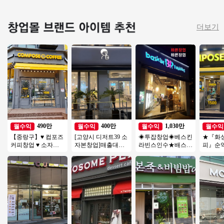
더보기
490만
400만
1,030만
월수익
월수익
월수익
월수익
【중랑구】♥ 컴포즈
[고양시 디저트39 소
◈투잡창업◈베스킨
★『화
커피창업 ♥ 소자본1
자본창업]매출대비
라빈스인수★배스킨
피』순익
인창업 ♥ 가게인수 ♥
전국 초특가❗❗
라빈스 양도 ★다 돌
상권★2
까페창업 ♥
아보고 오세요★초
자본창
보창업
투잡추