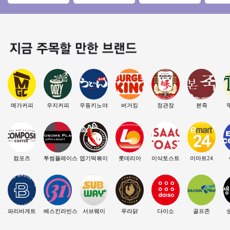
로 안정적인 파리바
권리인수 프랜차이
★오토운영 5시마감
월수익2
게트 창업기회!
즈 창업 절차 직장인
★주5일영업★투잡
소 인수
투잡
창업★
메가커피
우지커피
우동키노야
버거킹
정관장
본죽
컴포즈
투썸플레이스
엽기떡볶이
롯데리아
이삭토스트
이마트24
파리바게트
베스킨라빈스
서브웨이
푸라닭
다이소
골프존