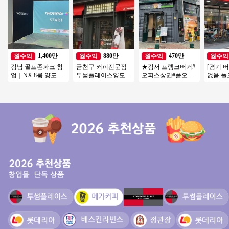
1,400만
880만
470만
월수익
월수익
월수익
월수익
강남 골프존파크 창
금천구 커피전문점
★강서 프랭크버거#
[경기 
업｜NX 8룸 양도양
투썸플레이스양도양
오피스상권#풀오토
없음 
수, 월매출 4,000만
수 수익800 좋은기회
월 순익 500만원#소
익200
권리금 1억 5천
연락주세요
자본#초보#여성 창
초보창
업
추천