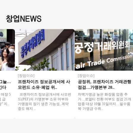
달없음/풀오토운영/
리 19년 매출보다 20
얼플레이트 주차O #
높음/수
초보창업/여성창업
년 매출 15% 상승
골프존 #스크린골프
준한매
추천
[창업이슈]
[창업이슈]
늘…
프랜차이즈 정보공개서에 사
공정위, 프랜차이즈 거래관행
다
모펀드 소유·폐업 위..
점검…가맹본부 20..
 5
프랜차이즈 정보공개서에 사모펀
차액가맹금 높은 화장품 업종 추
드(PEF)의 가맹본부 소유 여부와
가…로열티 전환 여부도 점검 21개
..
가맹점의 장기 생존 가능성, 계약
업종 대상 10월 31일까지…필수품
중도 해지 ..
목·가맹금 수취..