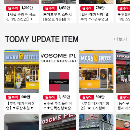
1,200만
1,050만
750만
월수익
월수익
월수익
월수익
【서울 중랑구 베스
▣마포구 맘스터치
[일산 메가커피] 월
◈투잡
킨라빈스창업】1번
[풀오토가능]홀비중
수익 750 평수넓고
라빈스
출구 30m앞 위치 / 역
높음/수익성매장/꾸
확실하게 자리잡은
라빈스 
세권 / 고수익창업
준한매출/역세권
메가커피!
아보고
보창업
더보기
900만
2,150만
500만
월수익
월수익
월수익
월수익
【부천 메가커피창
★수원 투썸플레이
《부천 메가커피창
[동작구
업】♥ 투잡추천 ♥ 소
스★단독진행★순익
업》★ 소자본메가
플레이
자본1인창업 ♥ 카페
2000만이상#오피스#
커피 ★ 투잡 ★ 인기
토운영/
양도양수창업 ♥ 고
역세권#고수익창업#
많은 메가커피창업
성창업
수익
풀오토
★