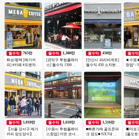
765만
1,300만
450만
월수익
월수익
월수익
월수익
화성/평택 [메가커
[관악구 투썸플레이
[안산시 파리바게트]
★수원
피] #카페 #프랜차이
스] 월수익 1300 고
월수익 450 소자본으
창업! /
즈창업 #소자본창업
수익/초보창업 운영
로 안정적인 파리바
대로변 위
#메가커피 #커피창
편한 투썸플레이스!
게트 창업기회!
한 유동
업
치
1,010만
1,610만
1,516만
월수익
월수익
월수익
월수익
【서울 강서구 메가
[수원시 투썸플레이
■빠른거래 골프존파
▣마포
커피 양도양수】배
스창업] 이면 코너자
크 양도■ NX7대 듀
[풀오토