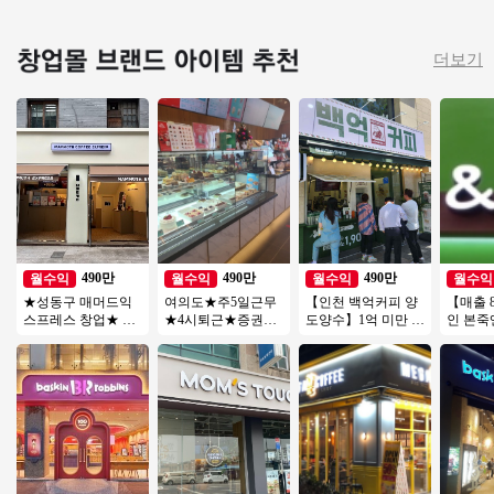
더보기
490만
490만
490만
월수익
월수익
월수익
월수익
★성동구 매머드익
여의도★주5일근무
【인천 백억커피 양
【매출 8
스프레스 창업★ 성
★4시퇴근★증권가
도양수】1억 미만 소
인 본죽
수기＊비수기 매출
유명커피★직장인보
자본 창업→ 배달전
업】양
차이 없이 꾸준한 매
다 근무시간 적음
문점창업
토운영/
장
초보창