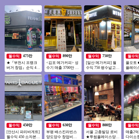
475만
890만
750만
월수익
월수익
월수익
월수익
★『부천시 프랭크
<김포 메가커피> 성
[일산 메가커피] 월
풀오토 
버거 창업』순익 475
수기 매출 3700만 신
수익 750 평수넓고
플레이스
만 오토창업아이템
규창업 비용으로 인
확실하게 자리잡은
＃배달
투잡창업 부부창업
수하세요
메가커피!
거리＃
추천★
추천
450만
630만
800만
월수익
월수익
월수익
월수익
[안산시 파리바게트]
부평 배스킨라빈스
서울 고층빌딩 로비
매출2억
월수익 450 소자본으
양도양수 창업비용
★투썸플레이스양도
다이소