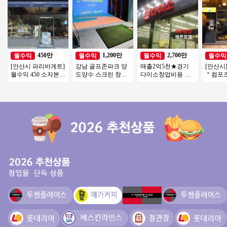
450만
1,200만
2,700만
월수익
월수익
월수익
월수익
[안산시 파리바게트]
강남 골프존파크 양
매출2억5천★경기
[안산시
월수익 450 소자본으
도양수 스크린 창업
다이소창업비용 ★
＂컴포
로 안정적인 파리바
비용 투비전NX8 최
월수익2700만▶다이
토운영수
게트 창업기회!
신식 인테리어/ 주차
소 인수하세요
본 / 초
최상