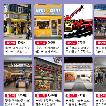
450만
500만
770만
월수익
월수익
월수익
월수익
[종로]먹자 메인자리
《부천 메가커피창
★『강서 리얼야구
★도봉★
메가커피 창업! 1억
업》★ 소자본메가
존』월 순익 770만원
/ 코너 
미만 소자본 창업 추
커피 ★ 투잡 ★ 인기
스크린야구 양도양
상급 위치
천
많은 메가커피창업
수 초보창업 고수익
흐르는 
★
창업
1,350만
1,282만
435만
월수익
월수익
월수익
월수익
[금천구 남산돈까스]
★인천1등 투썸 양도
◈서울 마포◈ 포토
★대형
월수익1300 넓은평
양수★【신형BI】배
이즘 창업 ◆무인사
권리25