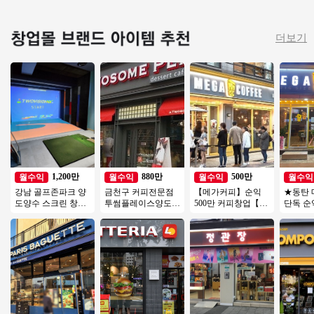
더보기
1,200만
880만
500만
월수익
월수익
월수익
월수익
강남 골프존파크 양
금천구 커피전문점
【메가커피】순익
★동탄
도양수 스크린 창업
투썸플레이스양도양
500만 커피창업【인
단독 순익
비용 투비전NX8 최
수 수익800 좋은기회
천서구】사거리코
부리모
신식 인테리어/ 주차
연락주세요
너, 학원가, 먹자상권
운영 추
최상
창업추천
본창업