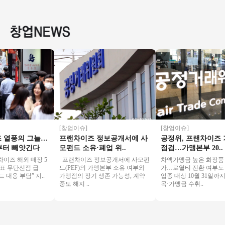
천서구】사거리코
용 권리인수 프랜차
인테리어/고수익매
상권 경
너, 학원가, 먹자상권
이즈 창업 절차 직장
장/가성비매장/특급
보창업/
창업추천
인투잡
상권
자본창
[창업이슈]
[창업이슈]
열풍의 그늘…
프랜차이즈 정보공개서에 사
공정위, 프랜차이즈 거
 빼앗긴다
모펀드 소유·폐업 위..
점검…가맹본부 20..
즈 해외 매장 5
프랜차이즈 정보공개서에 사모펀
차액가맹금 높은 화장품 업
표 무단선점 급
드(PEF)의 가맹본부 소유 여부와
가…로열티 전환 여부도 점검
응 부담” 지..
가맹점의 장기 생존 가능성, 계약
업종 대상 10월 31일까지
중도 해지 ..
목·가맹금 수취..