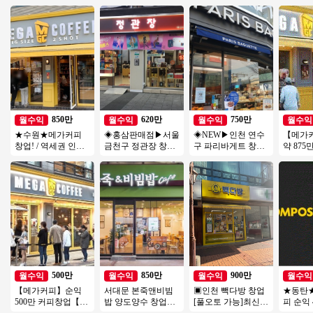
850만
620만
750만
월수익
월수익
월수익
월수익
★수원★메가커피
◈홍삼판매점▶서울
◈NEW▶인천 연수
【메가
창업! / 역세권 인근
금천구 정관장 창업
구 파리바게트 창업
약 87
대로변 위치! / 꾸준
◀ 연매출3억5천↑안
◀ 평균매출 6,000만
구】역세
한 유동이 흐르는위
정성/낮은월비용
↑／고수익/풀오토
피스, 
치
500만
850만
900만
월수익
월수익
월수익
월수익
【메가커피】순익
서대문 본죽앤비빔
▣인천 빽다방 창업
★동탄
500만 커피창업【인
밥 양도양수 창업비
[풀오토 가능]최신
피 순익 