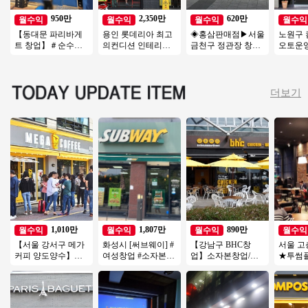
950만
2,350만
620만
월수익
월수익
월수익
월수익
【동대문 파리바게
용인 롯데리아 최고
◈홍삼판매점▶서울
노원구
트 창업】＃순수익
의컨디션 인테리어
금천구 정관장 창업
오토운영 
900 호재많은 상권
최상 ◆ 특급 롯데리
◀ 연매출3억5천↑안
소자본창
＃베이커리 브랜드 1
아 양도양수 진행합
정성/낮은월비용
업 #초
위
니다
더보기
1,010만
1,807만
890만
월수익
월수익
월수익
월수익
【서울 강서구 메가
화성시 [써브웨이] #
【강남구 BHC창
서울 고
커피 양도양수】배
여성창업 #소자본창
업】소자본창업/고
★투썸
달없음/풀오토운영/
업 #고수익 #초보창
수익창업/유명프랜
★오토운
초보창업/여성창업
업 #쉬운운영
차이즈창업/강력추
★주5
추천
천
창업★