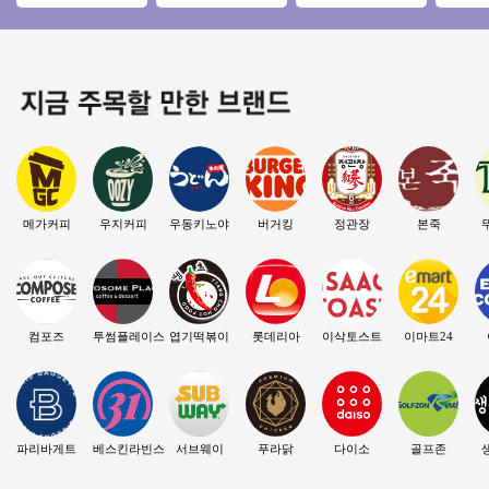
수 깔끔한인테리어
달X 매출 5400만/투
진관매장◆주부창
가격★
매출꾸준한 남산돈
썸 양도양수 창업
업/초보창업/직장인
업★투잡
까스!
창업/여성창업
본
메가커피
우지커피
우동키노야
버거킹
정관장
본죽
컴포즈
투썸플레이스
엽기떡볶이
롯데리아
이삭토스트
이마트24
파리바게트
베스킨라빈스
서브웨이
푸라닭
다이소
골프존