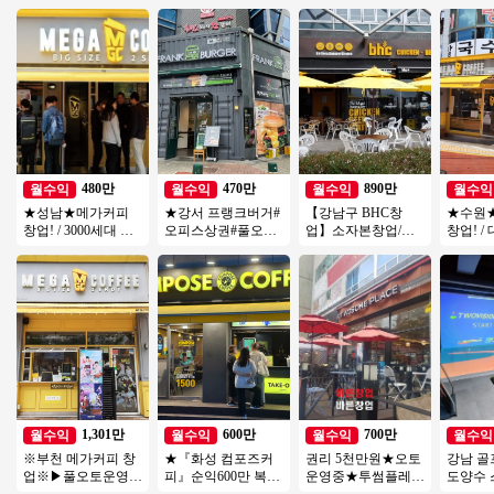
480만
470만
890만
월수익
월수익
월수익
월수익
★성남★메가커피
★강서 프랭크버거#
【강남구 BHC창
★수원
창업! / 3000세대 이
오피스상권#풀오토
업】소자본창업/고
창업! /
상 아파트단지 배후
월 순익 500만원#소
수익창업/유명프랜
트단지 앞
세대 / 낮은 투자금액
자본#초보#여성 창
차이즈창업/강력추
쟁업체 
업
천
1,301만
600만
700만
월수익
월수익
월수익
월수익
※부천 메가커피 창
★『화성 컴포즈커
권리 5천만원★오토
강남 골
업※▶풀오토운영◀
피』순익600만 복합
운영중★투썸플레이
도양수 