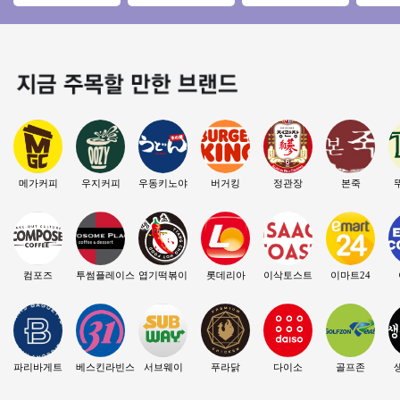
세대비 저렴한 특급
단지 초입 유동인구
핫한브랜드♥】 ♥ 양
쉬운매
매장 초보창업추천
많은 상권 월순익
도양수 ♥ 특급조건
업/초보
★
600만
입니다 ♥
창업/여
메가커피
우지커피
우동키노야
버거킹
정관장
본죽
컴포즈
투썸플레이스
엽기떡볶이
롯데리아
이삭토스트
이마트24
파리바게트
베스킨라빈스
서브웨이
푸라닭
다이소
골프존