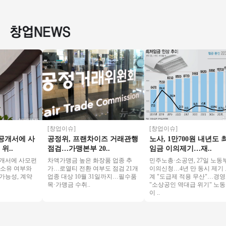
초역세권/수익성매
상권★27년호재 소
스 인수★동영상 바
비용 투
장/초보창업/여성창
자본창업 여성창업
로보내드립니다
신식 인
업/
투잡추천
최상
[창업이슈]
[창업이슈]
서에 사
공정위, 프랜차이즈 거래관행
노사, 1만700원 내년도 최저
.
점검…가맹본부 20..
임금 이의제기…재..
에 사모펀
차액가맹금 높은 화장품 업종 추
민주노총·소공연, 27일 노동부에
유 여부와
가…로열티 전환 여부도 점검 21개
이의신청…4년 만 동시 제기 노
성, 계약
업종 대상 10월 31일까지…필수품
계 "도급제 적용 무산"…경영계
목·가맹금 수취..
"소상공인 역대급 위기" 노동장
이 ..