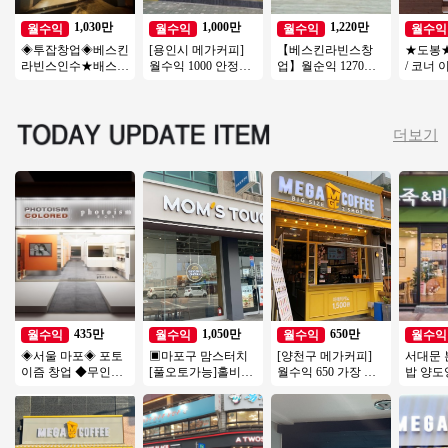
1,030만
1,000만
1,220만
월수익
월수익
월수익
월수익
◈투잡창업◈베스킨
[용인시 메가커피]
【베스킨라빈스창
★도봉★
라빈스인수★배스킨
월수익 1000 안정적
업】월순익 1270만
/ 코너 
라빈스 양도 ★다 돌
인상권에 1등브랜드
【서대문구】역세
상급 위치
아보고 오세요★초
고매출 메가커피!
권, 복합상권, 리뉴얼
흐르는 
보창업
없음
더보기
435만
1,050만
650만
월수익
월수익
월수익
월수익
◈서울 마포◈ 포토
▣마포구 맘스터치
[양천구 메가커피]
서대문
이즘 창업 ◆무인사
[풀오토가능]홀비중
월수익 650 가장 핫
밥 양도
진관매장◆주부창
높음/수익성매장/꾸
한 커피브랜드 메가
용 권리
업/초보창업/직장인
준한매출/역세권
커피!
이즈 창업
창업/여성창업
인투잡