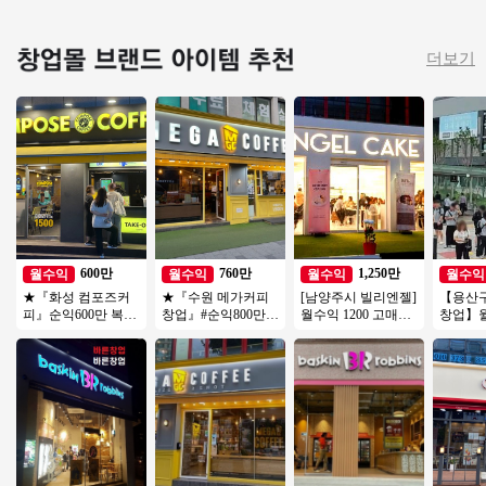
더보기
600만
760만
1,250만
월수익
월수익
월수익
월수익
★『화성 컴포즈커
★『수원 메가커피
[남양주시 빌리엔젤]
【용산
피』순익600만 복합
창업』#순익800만#
월수익 1200 고매출/
창업】월
상권★27년호재 소
창업비용저렴#리모
고수익나오는 디저
원/월매
자본창업 여성창업
델링완#소자본창업#
트카페 빌리엔젤!
양도양수
투잡추천
여성창업★