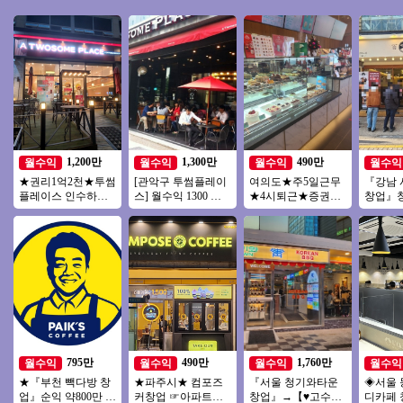
1,200만
1,300만
490만
월수익
월수익
월수익
월수익
★권리1억2천★투썸
[관악구 투썸플레이
여의도★주5일근무
『강남 
플레이스 인수하세
스] 월수익 1300 고
★4시퇴근★증권가
창업』
요★특급◈동영상
수익/초보창업 운영
유명커피★직장인보
트추천
바로 보내드립니다
편한 투썸플레이스!
다 근무시간 적음
소자본
업 커피
795만
490만
1,760만
월수익
월수익
월수익
월수익
★『부천 빽다방 창
★파주시★ 컴포즈
『서울 청기와타운
◈서울 
업』순익 약800만 시
커창업 ☞아파트대
창업』→【♥고수익/
디카페 