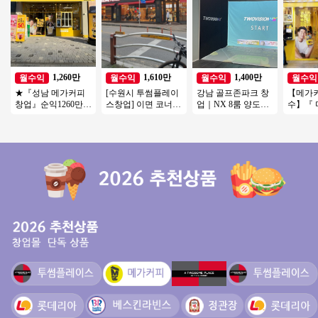
1,260만
1,610만
1,400만
월수익
월수익
월수익
월수익
★『성남 메가커피
[수원시 투썸플레이
강남 골프존파크 창
【메가
창업』순익1260만
스창업] 이면 코너자
업｜NX 8룸 양도양
수】『
오피스 메인자리 주6
리 19년 매출보다 20
수, 월매출 4,000만
유명상
일 운영 여성창업
년 매출 15% 상승
권리금 1억 5천
달X＃
저렴