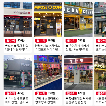
850만
980만
760만
월수익
월수익
월수익
월수익
★도봉★공차 창업!
[안산시]프랜차이즈
★『수원 메가커피
★강서 
/ 코너 이면자리! / 최
＂컴포즈커피＂번오
창업』#순익800만#
오피스
상급 위치! / 유동이
토운영수익900 소자
창업비용저렴#리모
월 순익 
흐르는 위치!
본 / 초보 / 여성창업
델링완#소자본창업#
자본#초
여성창업★
업
475만
630만
620만
월수익
월수익
월수익
월수익
★『부천시 프랭크
부평 배스킨라빈스
◈홍삼판매점▶서울
《종로
버거 창업』순익 475
양도양수 창업비용
금천구 정관장 창업
커피★ 