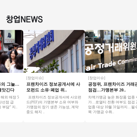
만 오토창업아이템
권리인수 프랜차이
◀ 연매출3억5천↑안
자본 창업
투잡창업 부부창업
즈 창업 절차 직장인
정성/낮은월비용
업몰 특
추천★
투잡
[창업이슈]
[창업이슈]
 그늘…
프랜차이즈 정보공개서에 사
공정위, 프랜차이즈 거래관
앗긴다
모펀드 소유·폐업 위..
점검…가맹본부 20..
 매장 5
프랜차이즈 정보공개서에 사모펀
차액가맹금 높은 화장품 업종 추
선점 급
드(PEF)의 가맹본부 소유 여부와
가…로열티 전환 여부도 점검 21
” 지..
가맹점의 장기 생존 가능성, 계약
업종 대상 10월 31일까지…필수품
중도 해지 ..
목·가맹금 수취..