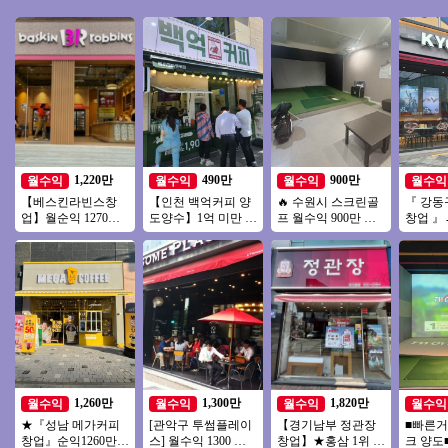
1,220만
490만
900만
월수익
월수익
월수익
월수익
【베스킨라빈스창
【인천 백억커피 양
🔥 수원시 스크린골
『 강동
업】월순익 1270만
도양수】1억 미만 소
프 월수익 900만 ▶
창업 』
【서대문구】역세
자본 창업→ 배달전
비전＋ 6대 안정성○
천만 이
권, 복합상권, 리뉴얼
문점창업
환급성○
음 ♥ 역
없음
1,260만
1,300만
1,820만
월수익
월수익
월수익
월수익
★『성남 메가커피
[관악구 투썸플레이
【경기남부 정관장
■빠른거
창업』순익1260만
스] 월수익 1300 고
창업】★홍삼 1위 브
크 양도■