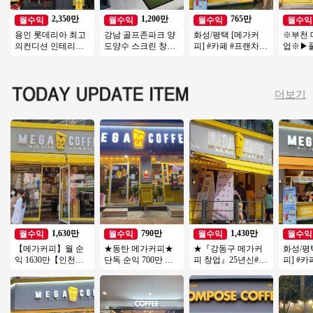
2,350만
1,200만
765만
월수익
월수익
월수익
월수익
용인 롯데리아 최고
강남 골프존파크 양
화성/평택 [메가커
※부천 
의컨디션 인테리어
도양수 스크린 창업
피] #카페 #프랜차이
업※▶
최상 ◆ 특급 롯데리
비용 투비전NX8 최
즈창업 #소자본창업
초역세
아 양도양수 진행합
신식 인테리어/ 주차
#메가커피 #커피창
장/초보
니다
최상
업
업/
더보기
1,630만
790만
1,430만
월수익
월수익
월수익
월수익
【메가커피】월 순
★동탄 메가커피★
★『강동구 메가커
화성/평
익 1630만【인천】
단독 순익 700만 외
피 창업』25년신#단
피] #
집객력우수, 배달없
부리모델링完 직접
독# 순익 1천만이상
즈창업 
는 커피창업 추천
운영 추천 매장 소자
27년호재매장 창업
#메가커
본창업
추천
업