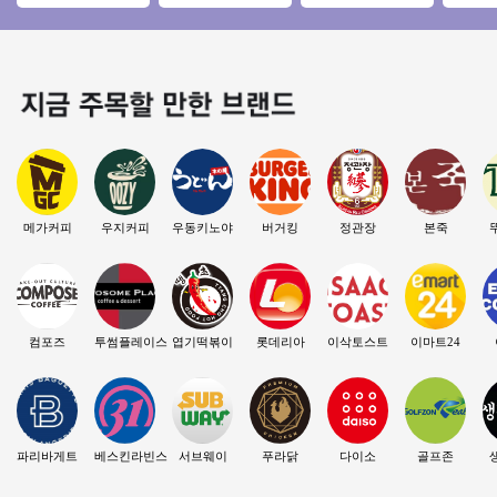
오피스 메인자리 주6
수익/초보창업 운영
랜드★ 은퇴 노후 시
얼플레이
일 운영 여성창업
편한 투썸플레이스!
니어 추천 창업아이
골프존 
템
메가커피
우지커피
우동키노야
버거킹
정관장
본죽
컴포즈
투썸플레이스
엽기떡볶이
롯데리아
이삭토스트
이마트24
파리바게트
베스킨라빈스
서브웨이
푸라닭
다이소
골프존