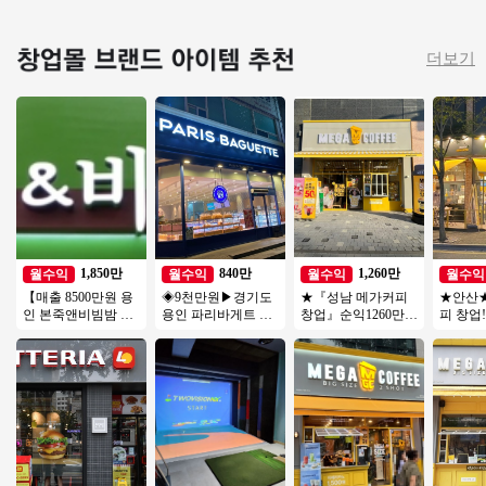
더보기
1,850만
840만
1,260만
월수익
월수익
월수익
월수익
【매출 8500만원 용
◈9천만원▶경기도
★『성남 메가커피
★안산
인 본죽앤비빔밤 창
용인 파리바게트 창
창업』순익1260만
피 창업!
업】양도양수/풀오
업◀ 평균매출 5,500
오피스 메인자리 주6
초입부! 
토운영/고수익창업/
만↑고수익/풀오토
일 운영 여성창업
비중! 
초보창업