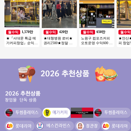
1,570만
420만
650만
월수익
월수익
월수익
월수익
★『서대문 특급 메
★대형병원 로비★
노원구 컴포즈커피
★안산
가커피창업』순익
권리2500★정말 이
오토운영 수익600 #
피 창업!
1600만 오토창업추
가격★커피점인수창
소자본창업 #여성창
초입부! 
천 시니어창업 은퇴
업★투잡,초보,소자
업 #초보창업 추천
비중! 
창업★
본