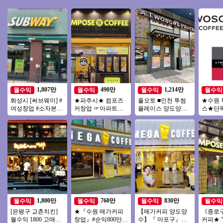
1,807만
490만
1,214만
월수익
월수익
월수익
월수익
화성시 [써브웨이] #
★파주시★ 컴포즈
풀오토 ■인천 투썸
★수원
여성창업 #소자본창
커창업 ☞아파트대
플레이스 양도양수■
스★단
업 #고수익 #초보창
단지 초입 유동인구
＃배달없음＃유명사
2000
업 #쉬운운영
많은 상권 월순익
거리＃고매출＃투잡
역세권
600만
추천
풀오토
1,800만
760만
830만
월수익
월수익
월수익
월수익
[은평구 교촌치킨]
★『수원 메가커피
【메가커피 양도양
《종로
월수익 1800 고매출/
창업』#순익800만#
수】『 마포구』＃
커피★ 