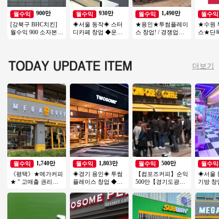
900만
930만
1,490만
월수익
월수익
월수익
월수익
[강북구 BHC치킨]
◈서울 동작◈ 스터
★용인★투썸플레이
★수원
월수익 900 소자본/
디카페 창업 ◆운영
스 창업! / 경쟁업체
스★단
고수익 수익구조 정
쉬운매장◆주부창
입점 완! / 리뉴얼 완
2000
말좋은 BHC매장!
업/초보창업/직장인
료! / 오토 운영
역세권
창업/여성창업
풀오토
더보기
1,740만
1,803만
500만
월수익
월수익
월수익
월수익
《평택》★메가커피
◈경기 용인◈ 투썸
【컴포즈커피】순익
◈서울 
★ " 고매출 권리금
플레이스 창업 ◆리
500만【경기도광
기방 창
좋은 매장 " 특급
뉴얼없는매장◆ 소
주】소자본 커피창
운매장◆
자본창업/초보창업/
업 오토운영중, 입지
초보창업
수익성창업
우수!
직장인