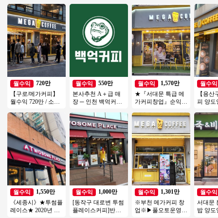
720만
550만
1,570만
월수익
월수익
월수익
월수익
【구로/메가커피】
본사추천 A＋급 매
★『서대문 특급 메
【용산
월수익 720만 / 소자
장 ─ 인천 백억커피
가커피창업』순익
피 양도
본창업 / 시니어창업
양도양수 권리인수
1600만 오토창업추
소자본
/ 초보창업
천 시니어창업 은퇴
업/여성
창업★
업/카페
1,550만
1,000만
1,301만
월수익
월수익
월수익
월수익
《세종시》★투썸플
[동작구 대로변 투썸
※부천 메가커피 창
서대문
레이스★ 2020년 신
플레이스커피]반오
업※▶풀오토운영◀
밥 양도