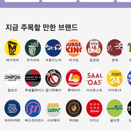
고수익 치킨 1등브랜
창업비용저렴#리모
유명상권 초입＃배
자본 창업
드 교촌치킨!
델링완#소자본창업#
달X＃메가 인수비용
업몰 특
여성창업★
저렴
메가커피
우지커피
우동키노야
버거킹
정관장
본죽
컴포즈
투썸플레이스
엽기떡볶이
롯데리아
이삭토스트
이마트24
파리바게트
베스킨라빈스
서브웨이
푸라닭
다이소
골프존