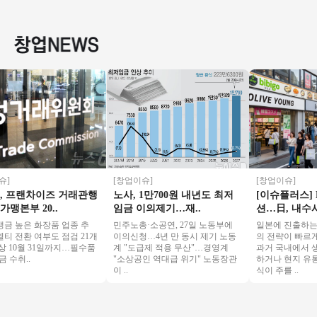
형매장 월 6000 매출
토운영/초보창업/여
초역세권/수익성매
용 권리
특급 양도양수
성창업/커피창업
장/초보창업/여성창
이즈 창업
업/
인투잡
[창업이슈]
[창업이슈]
프랜차이즈 거래관행
노사, 1만700원 내년도 최저
[이슈플러스] K
본부 20..
임금 이의제기…재..
션…日, 내수시..
높은 화장품 업종 추
민주노총·소공연, 27일 노동부에
일본에 진출하는 한
전환 여부도 점검 21개
이의신청…4년 만 동시 제기 노동
의 전략이 빠르게 진
10월 31일까지…필수품
계 "도급제 적용 무산"…경영계
과거 국내에서 생산
취..
"소상공인 역대급 위기" 노동장관
하거나 현지 유통망
이 ..
식이 주를 ..