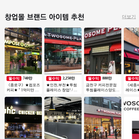
더보기
740만
2,250만
880만
월수익
월수익
월수익
월수익
《종로구》★컴포즈
★인천,부천★투썸
금천구 커피전문점
《세종
커피★ " 1억미만 소
플레이스 창업! / 지
투썸플레이스양도양
레이스★ 
자본 창업 추천 " 창
역내 순위권 매출! /
수 수익800 좋은기회
형매장 월
업몰 특급
고수익 창업!
연락주세요
특급 양