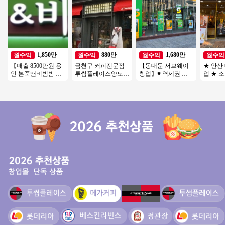
1,850만
880만
1,680만
월수익
월수익
월수익
월수익
【매출 8500만원 용
금천구 커피전문점
【동대문 서브웨이
★ 안산
인 본죽앤비빔밤 창
투썸플레이스양도양
창업】♥ 역세권 오
업 ★ 
업】양도양수/풀오
수 수익800 좋은기회
피스상권 수익1천만
투자금액
토운영/고수익창업/
연락주세요
원이상 ♥ 초보추천 ♥
우저렴
초보창업
투잡