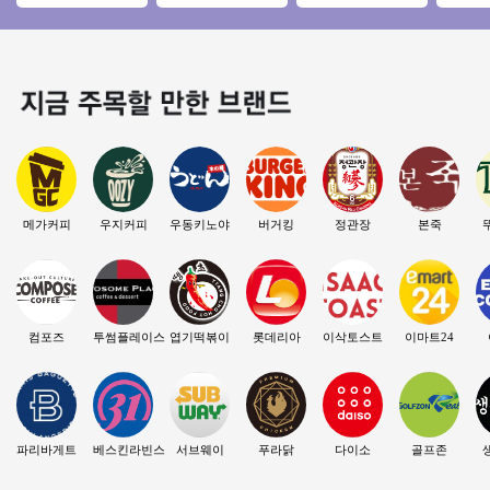
출 3,600만원, 권리금
업 #고수익 #초보창
매장! 인테리어 A급
초역세
1억5천 창업 분석
업 #쉬운운영
매장
장/초보
업/
메가커피
우지커피
우동키노야
버거킹
정관장
본죽
컴포즈
투썸플레이스
엽기떡볶이
롯데리아
이삭토스트
이마트24
파리바게트
베스킨라빈스
서브웨이
푸라닭
다이소
골프존