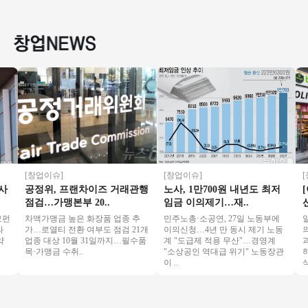
소자본창업 #초보창
장◆ 부부창업/요식
전국 초특가❗❗
★ 순익1
업 #치킨창업
업창업/은퇴창업
익/초보
[창업이슈]
[창업이슈]
[창업
공정위, 프랜차이즈 거래관행
노사, 1만700원 내년도 최저
[이
점검…가맹본부 20..
임금 이의제기…재..
션…
차액가맹금 높은 화장품 업종 추
민주노총·소공연, 27일 노동부에
일본
가…로열티 전환 여부도 점검 21개
이의신청…4년 만 동시 제기 노동
의 
업종 대상 10월 31일까지…필수품
계 "도급제 적용 무산"…경영계
과거
목·가맹금 수취..
"소상공인 역대급 위기" 노동장관
하거
이 ..
식이 