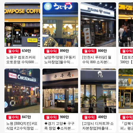
650만
890만
800만
월수익
월수익
월수익
월수익
노원구 컴포즈커피
남양주/양평 [우동키
[인천시 푸라닭] 월
【컴포
오토운영 수익600 #
노야창업]월수익
수익 800 소자본/고
500만
소자본창업 #여성창
1200만 #우동창업#
수익 초고속 성장중
주】소
업 #초보창업 추천
소자본창업#고수익
인 대세브랜드 푸라
업 오토
창업#투잡
닭!
우수!
847만
900만
400만
월수익
월수익
월수익
월수익
노원 [BBQ치킨] #요
◈경기 고양◈ 구구
[고양시 디저트39 소
『강북
식업 #고수익창업 #
족 창업 ◆소자본매
자본창업]매출대비
피』평균