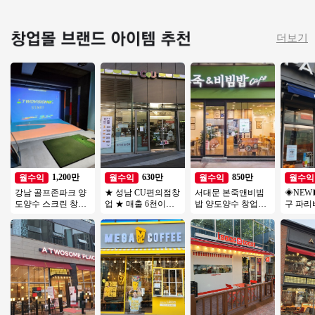
더보기
1,200만
630만
850만
월수익
월수익
월수익
월수익
강남 골프존파크 양
★ 성남 CU편의점창
서대문 본죽앤비빔
◈NEW
도양수 스크린 창업
업 ★ 매출 6천이상
밥 양도양수 창업비
구 파리
비용 투비전NX8 최
★ 호재 많음 ★ 건물
용 권리인수 프랜차
◀ 평균매
신식 인테리어/ 주차
독점 ★ 오토운영
이즈 창업 절차 직장
↑／고수
최상
인투잡