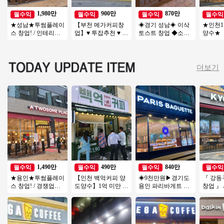
1,980만
900만
870만
월수익
월수익
월수익
월수익
★성남★투썸플레이
【부천 메가커피창
◈경기 성남◈ 이삭
★인천1
스 창업! / 인테리어
업】♥ 투잡추천 ♥ 소
토스트 창업 ◆소자
양수★
A급! / 고수익 매장! /
자본1인창업 ♥ 카페
본매장◆ 여성창업/
달X 매출
간편 운영!
양도양수창업 ♥ 고
초보창업/부부창업/
썸 양도
수익
은퇴창업
더보기
1,490만
490만
840만
월수익
월수익
월수익
월수익
★용인★투썸플레이
【인천 백억커피 양
◈9천만원▶경기도
『 강동
스 창업! / 경쟁업체
도양수】1억 미만 소
용인 파리바게트 창
창업 』
입점 완! / 리뉴얼 완
자본 창업→ 배달전
업◀ 평균매출 5,500
천만 이
료! / 오토 운영
문점창업
만↑고수익/풀오토
음 ♥ 역