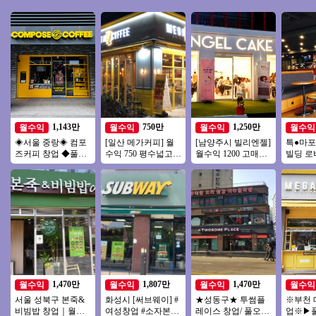
1,143만
750만
1,250만
월수익
월수익
월수익
월수익
◈서울 중랑◈ 컴포
[일산 메가커피] 월
[남양주시 빌리엔젤]
특●마포
즈커피 창업 ◆풀오
수익 750 평수넓고
월수익 1200 고매출/
빌딩 로
토매장◆ 주부창업/
확실하게 자리잡은
고수익나오는 디저
이스 양
초보창업/은퇴창업/
메가커피!
트카페 빌리엔젤!
영업●주
여성창업
중●
1,470만
1,807만
1,470만
월수익
월수익
월수익
월수익
서울 성북구 본죽&
화성시 [써브웨이] #
★성동구★ 투썸플
※부천 
비빔밥 창업｜월매
여성창업 #소자본창
레이스 창업/ 풀오토
업※▶