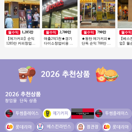
1,285만
2,700만
790만
월수익
월수익
월수익
월수익
【메가커피】순익
매출2억5천★경기
★동탄 메가커피★
【베스
1285만 커피창업
다이소창업비용 ★
단독 순익 700만 외
업】월순
【송파구】대단지
월수익2700만▶다이
부리모델링完 직접
【서대
아파트 항아리상권
소 인수하세요
운영 추천 매장 소자
권, 복
입지최고
본창업
없음