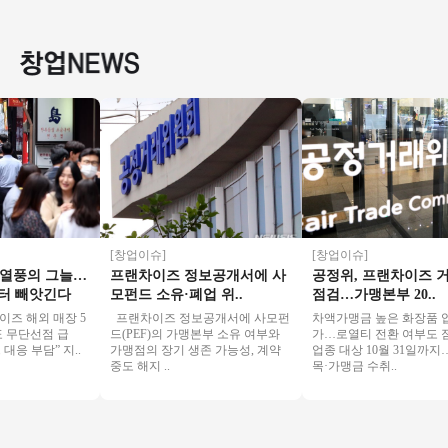
투자금액 5천만원 매
피스 리뉴얼없는매
월매출 4,000만원, 권
집객력우
우저렴
장 초보여성 강추드
리금 1억 7천
는 커피
립니다
[창업이슈]
[창업이슈]
풍의 그늘…
프랜차이즈 정보공개서에 사
공정위, 프랜차이즈 거래
 빼앗긴다
모펀드 소유·폐업 위..
점검…가맹본부 20..
 해외 매장 5
프랜차이즈 정보공개서에 사모펀
차액가맹금 높은 화장품 업종
 무단선점 급
드(PEF)의 가맹본부 소유 여부와
가…로열티 전환 여부도 점검 
 부담” 지..
가맹점의 장기 생존 가능성, 계약
업종 대상 10월 31일까지…
중도 해지 ..
목·가맹금 수취..