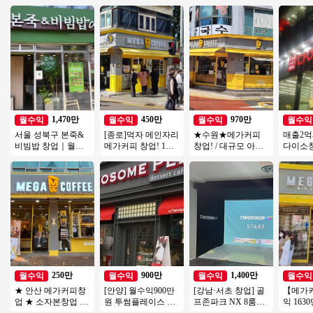
1,470만
450만
970만
월수익
월수익
월수익
월수익
서울 성북구 본죽&
[종로]먹자 메인자리
★수원★메가커피
매출2억
비빔밥 창업｜월매
메가커피 창업! 1억
창업! / 대규모 아파
다이소
출 3,600만원, 권리금
미만 소자본 창업 추
트단지 앞 위치! / 경
월수익2
1억5천 창업 분석
천
쟁업체 모두 입점완!
소 인수
250만
900만
1,400만
월수익
월수익
월수익
월수익
★ 안산 메가커피창
[안양] 월수익900만
[강남·서초 창업] 골
【메가
업 ★ 소자본창업 총
원 투썸플레이스 오
프존파크 NX 8룸｜
익 16