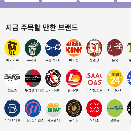
즈창업 #소자본창업
1600만 오토창업추
요★특급◈동영상
상권 경
#메가커피 #커피창
천 시니어창업 은퇴
바로 보내드립니다
보창업/
업
창업★
자본창
메가커피
우지커피
우동키노야
버거킹
정관장
본죽
컴포즈
투썸플레이스
엽기떡볶이
롯데리아
이삭토스트
이마트24
파리바게트
베스킨라빈스
서브웨이
푸라닭
다이소
골프존