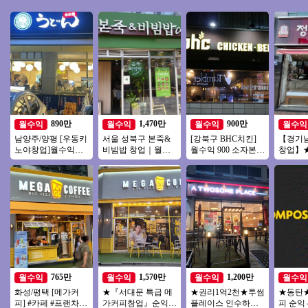
890만
1,470만
900만
월수익
월수익
월수익
월수익
남양주/양평 [우동키
서울 성북구 본죽&
[강북구 BHC치킨]
【경기
노야창업]월수익
비빔밥 창업｜월매
월수익 900 소자본/
창업】★
1200만 #우동창업#
출 3,600만원, 권리금
고수익 수익구조 정
랜드★ 
소자본창업#고수익
1억5천 창업 분석
말좋은 BHC매장!
니어 추
창업#투잡
템
765만
1,570만
1,200만
월수익
월수익
월수익
월수익
화성/평택 [메가커
★『서대문 특급 메
★권리1억2천★투썸
★동탄
피] #카페 #프랜차이
가커피창업』순익
플레이스 인수하세
피 순익 