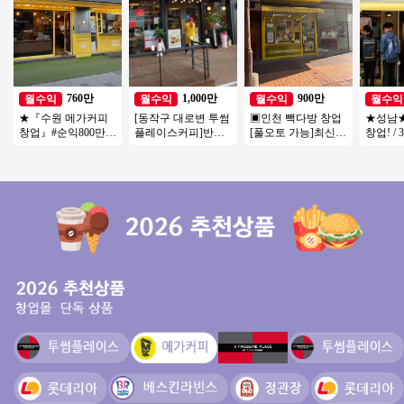
760만
1,000만
900만
월수익
월수익
월수익
월수익
★『수원 메가커피
[동작구 대로변 투썸
▣인천 빽다방 창업
★성남
창업』#순익800만#
플레이스커피]반오
[풀오토 가능]최신
창업! / 
창업비용저렴#리모
토운영/초보창업/여
인테리어/고수익매
상 아파
델링완#소자본창업#
성창업/커피창업
장/가성비매장/특급
세대 /
여성창업★
상권