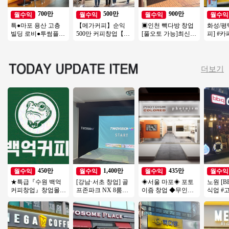
700만
500만
900만
월수익
월수익
월수익
월수익
특●마포 용산 고층
【메가커피】순익
▣인천 빽다방 창업
화성/평
빌딩 로비●투썸플레
500만 커피창업【인
[풀오토 가능]최신
피] #
이스 양도●주5일만
천서구】사거리코
인테리어/고수익매
즈창업 
영업●주인없이 운영
너, 학원가, 먹자상권
장/가성비매장/특급
#메가커
중●
창업추천
상권
업
더보기
450만
1,400만
435만
월수익
월수익
월수익
월수익
★특급『수원 백억
[강남·서초 창업] 골
◈서울 마포◈ 포토
노원 [B
커피창업』창업몰추
프존파크 NX 8룸｜
이즘 창업 ◆무인사
식업 #
천 풀오토 순익 450
월매출 4,000만원, 권
진관매장◆주부창
소자본창
만 창업비용 1억미만
리금 1억 7천
업/초보창업/직장인
업 #치
창업/여성창업