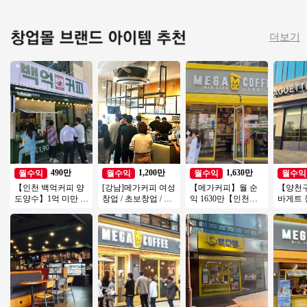
더보기
490만
1,200만
1,630만
월수익
월수익
월수익
월수익
【인천 백억커피 양
[강남]메가커피 여성
【메가커피】월 순
【양천구
도양수】1억 미만 소
창업 / 초보창업 / 오
익 1630만【인천】
바게트
자본 창업→ 배달전
토수익1200 / 정말좋
집객력우수, 배달없
인상권
문점창업
은사업체입니다
는 커피창업 추천
유동인
업 가능