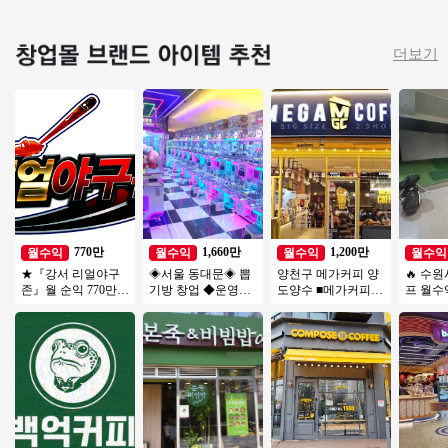
더보기
770만
1,660만
1,200만
월수익
월수익
월수익
월수익
★『강서 리얼야구
◈서울 동대문◈ 뽑
양천구 메가커피 양
🔥 수
존』월 순익 770만원
기방 창업 ◆운영쉬
도양수 ■메가커피■
프 월수익
스크린야구 양도양
운매장◆ 주부창업/
＃목동 강력추천＃
비전＋ 
수 초보창업 고수익
초보창업/은퇴창업/
대단지아파트＃반오
환급성○
창업
직장인투잡
토 투잡 추천