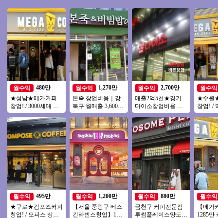
480만
1,270만
2,700만
월수익
월수익
월수익
월수익
★성남★메가커피
본죽 창업비용｜강
매출2억5천★경기
★수원
창업! / 3000세대 이
북구 월매출 3,600만
다이소창업비용 ★
창업! /
상 아파트단지 배후
원, 권리금 1억 5천
월수익2700만▶다이
대로변 위
세대 / 낮은 투자금액
양도양수
소 인수하세요
한 유동
치
495만
1,200만
880만
월수익
월수익
월수익
월수익
★구로★컴포즈커피
【서울 중랑구 베스
금천구 커피전문점
【메가
창업! / 오피스 상권!
킨라빈스창업】1번
투썸플레이스양도양
1285