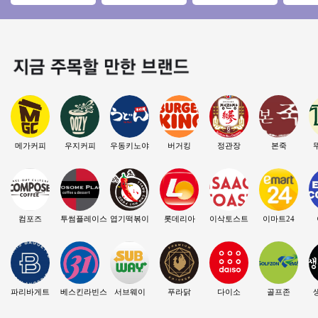
/ 주 5.5일 운영! / 오
출구 30m앞 위치 / 역
수 수익800 좋은기회
【송파
토 운영!
세권 / 고수익창업
연락주세요
아파트
입지최
메가커피
우지커피
우동키노야
버거킹
정관장
본죽
컴포즈
투썸플레이스
엽기떡볶이
롯데리아
이삭토스트
이마트24
파리바게트
베스킨라빈스
서브웨이
푸라닭
다이소
골프존