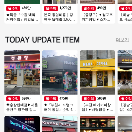
450만
1,270만
490만
월수익
월수익
월수익
월수익
★특급『수원 백억
본죽 창업비용｜강
【중랑구】♥ 컴포즈
【하남
커피창업』창업몰추
북구 월매출 3,600만
커피창업 ♥ 소자본1
드 베스
천 풀오토 순익 450
원, 권리금 1억 5천
인창업 ♥ 가게인수 ♥
도양수】
만 창업비용 1억미만
양도양수
까페창업 ♥
업 ♥ 초
더보기
620만
475만
500만
월수익
월수익
월수익
월수익
◈홍삼판매점▶서울
★『부천시 프랭크
【부천 메가커피창
【강남구
금천구 정관장 창업
버거 창업』순익 475
업】♥ 배달없음 ♥ 수
업】소
◀ 연매출3억5천↑안
만 오토창업아이템
익500만원 ♥ 초보카
수익창
정성/낮은월비용
투잡창업 부부창업
페창업 ♥
차이즈
추천★
천