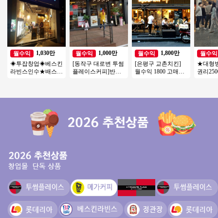
1,030만
1,000만
1,800만
월수익
월수익
월수익
월수익
◈투잡창업◈베스킨
[동작구 대로변 투썸
[은평구 교촌치킨]
★대형
라빈스인수★배스킨
플레이스커피]반오
월수익 1800 고매출/
권리25
라빈스 양도 ★다 돌
토운영/초보창업/여
고수익 치킨 1등브랜
가격★
아보고 오세요★초
성창업/커피창업
드 교촌치킨!
업★투잡
보창업
본