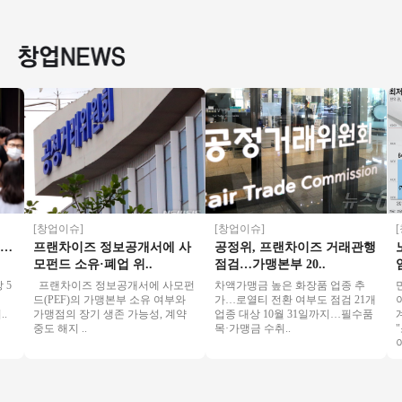
익창업◆ 저가커피
집객력우수, 배달없
고수익나오는 디저
인창업 
창업/초보창업/여성
는 커피창업 추천
트카페 빌리엔젤!
까페창업
창업
[창업이슈]
[창업이슈]
[창
프랜차이즈 정보공개서에 사
공정위, 프랜차이즈 거래관행
노사
모펀드 소유·폐업 위..
점검…가맹본부 20..
임금
프랜차이즈 정보공개서에 사모펀
차액가맹금 높은 화장품 업종 추
민주
드(PEF)의 가맹본부 소유 여부와
가…로열티 전환 여부도 점검 21개
이의
가맹점의 장기 생존 가능성, 계약
업종 대상 10월 31일까지…필수품
계 
중도 해지 ..
목·가맹금 수취..
"소
이 ..