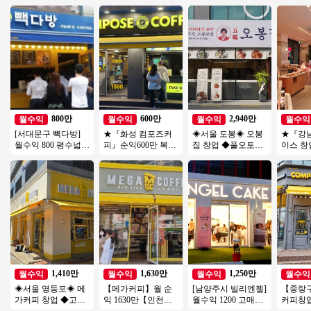
800만
600만
2,940만
월수익
월수익
월수익
월수익
[서대문구 빽다방]
★『화성 컴포즈커
◈서울 도봉◈ 오봉
★『강
월수익 800 평수넓고
피』순익600만 복합
집 창업 ◆풀오토매
이스 
관리편한 고매출 풀
상권★27년호재 소
장◆ 요식업창업/부
메인 상권
오토 빽다방!
자본창업 여성창업
부창업/은퇴창업/수
만 투잡
투잡추천
익성창업
업★
1,410만
1,630만
1,250만
월수익
월수익
월수익
월수익
◈서울 영등포◈ 메
【메가커피】월 순
[남양주시 빌리엔젤]
【중랑구
가커피 창업 ◆고수
익 1630만【인천】
월수익 1200 고매출/
커피창업