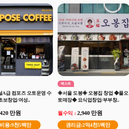
베스트
설A급 컴포즈 오토운영 수
◈서울 도봉◈ 오봉집 창업 ◆풀오
초보창업/여성..
토매장◆ 요식업창업/부부창..
420 만원
2,940 만원
월수익 :
비용:9천5백만
권리금:2억4천5백만