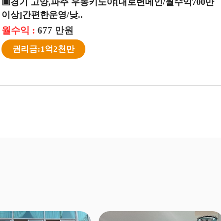
▣경기 고양,파주 우동키노야[대로변메인/월수익700
이상]간편한운영/낮..
월수익 :
677 만원
권리금:1억2천만