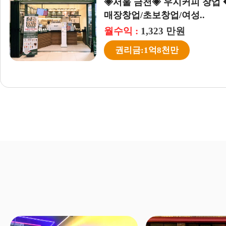
창업/
구】초보창업
◈서울 금천◈ 우지커피 창
◈경기 양평◈ 우동
매장창업/초보창업/여성..
창업/초보창업/은퇴창
월수익 :
월수익 :
1,323 만원
1,644 만원
권리금:1억8천만
권리금:1억2천만