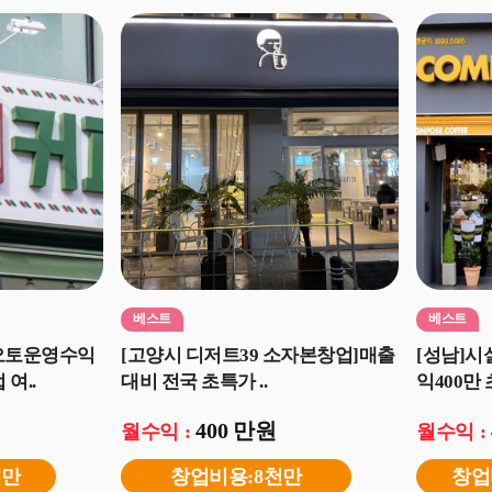
베스트
베스트
오토운영수익
[고양시 디저트39 소자본창업]매출
[성남]시
여..
대비 전국 초특가 ..
익400만 
400 만원
월수익 :
월수익 :
백만
창업비용:8천만
창업