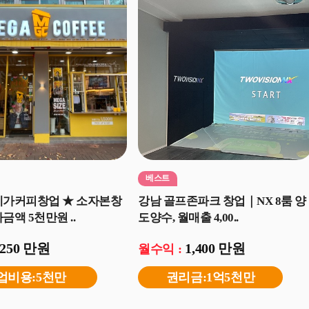
베스트
메가커피창업 ★ 소자본창
강남 골프존파크 창업｜NX 8룸 양
금액 5천만원 ..
도양수, 월매출 4,00..
250 만원
1,400 만원
월수익 :
업비용:5천만
권리금:1억5천만