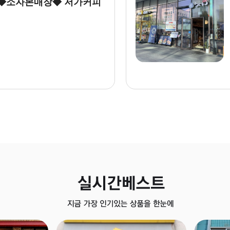
업 ◆소자본매장◆ 저가커피
키노야 창업 ◆고수익매장◆ 소자본
업..