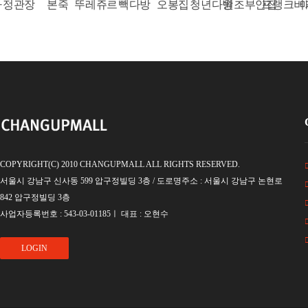
관장
본죽
뚜레쥬르
빽다방
오봉집
청년다방
원조부안집
프랭크버거
매머
COPYRIGHT(C) 2010 CHANGUPMALL ALL RIGHTS RESERVED.
서울시 강남구 신사동 599 압구정빌딩 3층 / 도로명주소 : 서울시 강남구 논현로
842 압구정빌딩 3층
사업자등록번호 : 543-03-01185ㅣ 대표 : 오현수
LOGIN