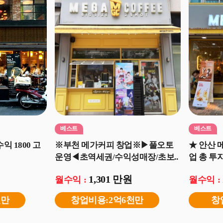
베스트
베스트
익 1800 고
※부천 메가커피 창업※▶풀오토
★ 안산 
운영◀초역세권/수익성매장/초보..
업 총 투자
1,301 만원
월수익 :
월수익 :
천만
창업비용:2억6천만
창