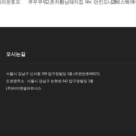
bhc
운호프
쿠우쿠우
교촌치킨
하남돼지집
던킨도너츠
고메스퀘어
더벤
오시는길
서울시 강남구 신사동 599 압구정빌딩 3층 (우편번호06025)
도로명주소 : 서울시 강남구 논현로 842 압구정빌딩 3층
(주)바이앤셀파트너스