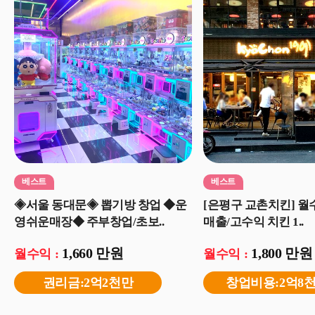
베스트
베스트
◈서울 동대문◈ 뽑기방 창업 ◆운
[은평구 교촌치킨] 월수
영쉬운매장◆ 주부창업/초보..
매출/고수익 치킨 1..
1,660 만원
1,800 만원
월수익 :
월수익 :
권리금:2억2천만
창업비용:2억8