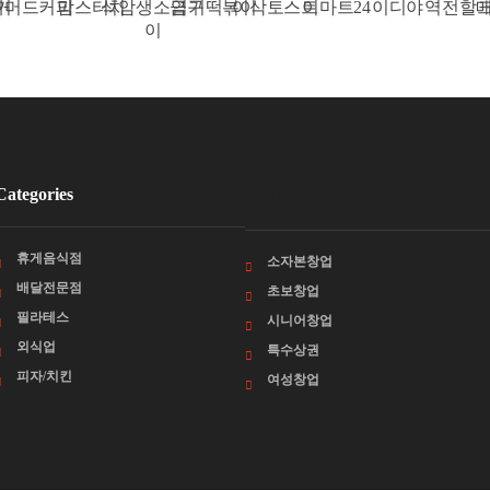
드커피
맘스터치
석암생소금구
엽기떡볶이
이삭토스트
이마트24
이디야
역전할매
크라
이
Categories
카테고리
휴게음식점
소자본창업
배달전문점
초보창업
필라테스
시니어창업
외식업
특수상권
피자/치킨
여성창업