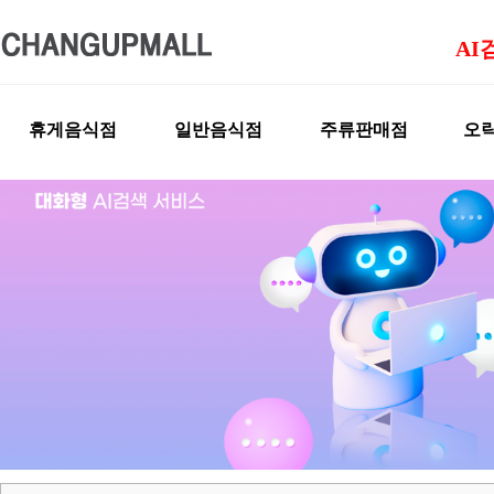
AI
휴게음식점
일반음식점
주류판매점
오락