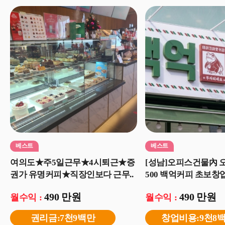
베스트
베스트
여의도★주5일근무★4시퇴근★증
[성남]오피스건물內 
권가 유명커피★직장인보다 근무..
500 백억커피 초보창업 
490 만원
490 만원
월수익 :
월수익 :
권리금:7천9백만
창업비용:9천8