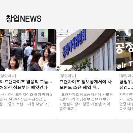
한 인수비용 5000만
매출 3100만원 특★
기간 1년 미만!
트단지 앞
원
메가커피
쟁업체 
업이슈]
[창업이슈]
[창업이슈]
-프랜차이즈 열풍의 그늘…
프랜차이즈 정보공개서에 사
공정위, 
외선 상표부터 빼앗긴다
모펀드 소유·폐업 위..
점검…가맹본
 외식 프랜차이즈 해외 매장 5
프랜차이즈 정보공개서에 사모펀
차액가맹금 
새 24.8%↑ 상표 무단선점 급
드(PEF)의 가맹본부 소유 여부와
가…로열티 전
“중소 브랜드 대응 부담” 지..
가맹점의 장기 생존 가능성, 계약
업종 대상 1
중도 해지 ..
목·가맹금 수