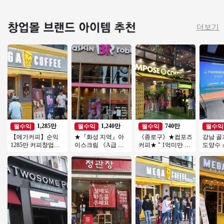
더보기
1,285만
1,240만
740만
월수익
월수익
월수익
월수익
【메가커피】순익
★『화성 지역』아
《종로구》★컴포즈
강남 골
1285만 커피창업
이스크림 《A급 베
커피★ " 1억미만 소
도양수 
【송파구】대단지
스킨라빈스 창업》
자본 창업 추천 " 창
비용 투
아파트 항아리상권
월수익 1200만/초보
업몰 특급
신식 인
입지최고
창업★
최상