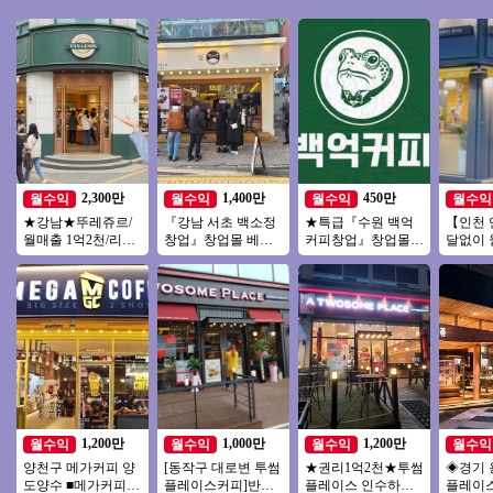
2,300만
1,400만
450만
월수익
월수익
월수익
월수익
★강남★뚜레쥬르/
『강남 서초 백소정
★특급『수원 백억
【인천 
월매출 1억2천/리뉴
창업』창업몰 베스
커피창업』창업몰추
달없이 월
얼 없음!/ 홀위주 매
트추천『초보창업
천 풀오토 순익 450
만원！
장
소자본창업 여성창
만 창업비용 1억미만
배달없는
업 커피창업』
1,200만
1,000만
1,200만
월수익
월수익
월수익
월수익
양천구 메가커피 양
[동작구 대로변 투썸
★권리1억2천★투썸
◈경기 
도양수 ■메가커피■
플레이스커피]반오
플레이스 인수하세
플레이스