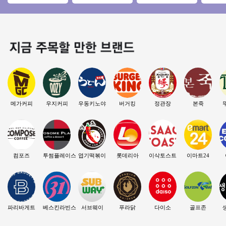
＃목동 강력추천＃
토운영/초보창업/여
요★특급◈동영상
뉴얼없
대단지아파트＃반오
성창업/커피창업
바로 보내드립니다
자본창업
토 투잡 추천
수익성
메가커피
우지커피
우동키노야
버거킹
정관장
본죽
컴포즈
투썸플레이스
엽기떡볶이
롯데리아
이삭토스트
이마트24
파리바게트
베스킨라빈스
서브웨이
푸라닭
다이소
골프존