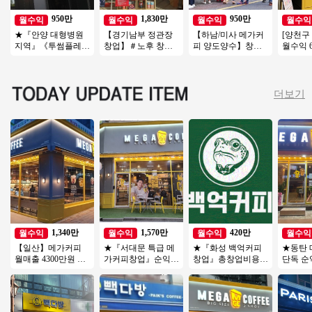
950만
1,830만
950만
월수익
월수익
월수익
월수익
★『안양 대형병원
【경기남부 정관장
【하남/미사 메가커
[양천구
지역』《투썸플레이
창업】＃노후 창업
피 양도양수】창업
월수익 6
스 창업》월수익 950
아이템 1위＃고매출
비용 저렴/배달 없음/
한 커피
만/유동인구多多★
가맹점＃간편운영＃
초보창업/소자본창
커피!
여성창업추천
업추천
더보기
1,340만
1,570만
420만
월수익
월수익
월수익
월수익
【일산】메가커피
★『서대문 특급 메
★『화성 백억커피
★동탄
월매출 4300만원 배
가커피창업』순익
창업』총창업비용 1
단독 순익
달비율낮음 순수익
1600만 오토창업추
억 미만 3500만 매출
부리모
1300만원
천 시니어창업 은퇴
소자본 창업 강력추
운영 추
창업★
천★
본창업