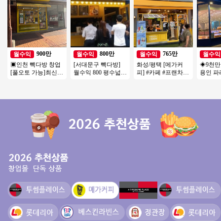
900만
800만
765만
월수익
월수익
월수익
월수익
▣인천 빽다방 창업
[서대문구 빽다방]
화성/평택 [메가커
◈9천
[풀오토 가능]최신
월수익 800 평수넓고
피] #카페 #프랜차이
용인 파
인테리어/고수익매
관리편한 고매출 풀
즈창업 #소자본창업
업◀ 평균
장/가성비매장/특급
오토 빽다방!
#메가커피 #커피창
만↑고수
상권
업