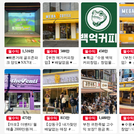
1,516만
500만
450만
월수익
월수익
월수익
월수익
■빠른거래 골프존파
【부천 메가커피창
★특급『수원 백억
《부천
크 양도■ NX7대 듀
업】♥ 배달없음 ♥ 수
커피창업』창업몰추
업》★
얼플레이트 주차O #
익500만원 ♥ 초보카
천 풀오토 순익 450
커피 ★
골프존 #스크린골프
페창업 ♥
만 창업비용 1억미만
많은 
★
475만
815만
1,680만
월수익
월수익
월수익
월수익
【마포】더벤티/ 월
【강동구】내가찾던
부천 귀한족발 고수
★수원
매출 2000만원/저렴
배달없는 매장 ＃월
익 보장!! 원금 회수
창업! /