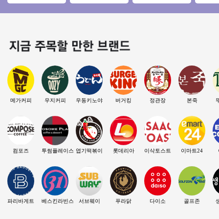
수기＊비수기 매출
높음/수익성매장/꾸
메인 상권 순익1280
로 안정
차이 없이 꾸준한 매
준한매출/역세권
만 투잡창업 오토창
게트 창
장
업★
메가커피
우지커피
우동키노야
버거킹
정관장
본죽
컴포즈
투썸플레이스
엽기떡볶이
롯데리아
이삭토스트
이마트24
파리바게트
베스킨라빈스
서브웨이
푸라닭
다이소
골프존