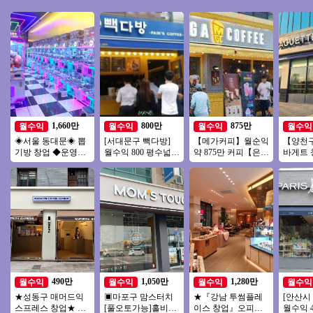
1,660만
800만
875만
월수익
월수익
월수익
월수익
◈서울 동대문◈ 뽑
[서대문구 빽다방]
【메가커피】월순익
【양천구
기방 창업 ◆운영쉬
월수익 800 평수넓고
약 875만 커피【은평
바게트
운매장◆ 주부창업/
관리편한 고매출 풀
구】역세권, 주거, 오
인상권
초보창업/은퇴창업/
오토 빽다방!
피스, 복합상권
유동인
직장인투잡
업 가능
490만
1,050만
1,280만
월수익
월수익
월수익
월수익
★성동구 매머드익
▣마포구 맘스터치
★『강남 투썸플레
[안산시
스프레스 창업★ 성
[풀오토가능]홀비중
이스 창업』오피스
월수익 