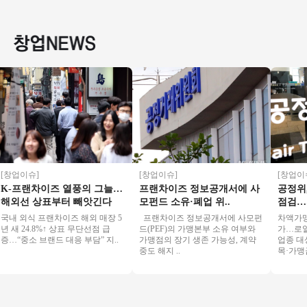
토수익1200 / 정말좋
아이템 1위＃고매출
수기＊비수기 매출
익창업
은사업체입니다
가맹점＃간편운영＃
차이 없이 꾸준한 매
창업/초
여성창업추천
장
창업
창업이슈]
[창업이슈]
[창업이슈]
-프랜차이즈 열풍의 그늘…
프랜차이즈 정보공개서에 사
공정위, 
외선 상표부터 빼앗긴다
모펀드 소유·폐업 위..
점검…가맹본
내 외식 프랜차이즈 해외 매장 5
프랜차이즈 정보공개서에 사모펀
차액가맹금 
새 24.8%↑ 상표 무단선점 급
드(PEF)의 가맹본부 소유 여부와
가…로열티 
“중소 브랜드 대응 부담” 지..
가맹점의 장기 생존 가능성, 계약
업종 대상 
중도 해지 ..
목·가맹금 수