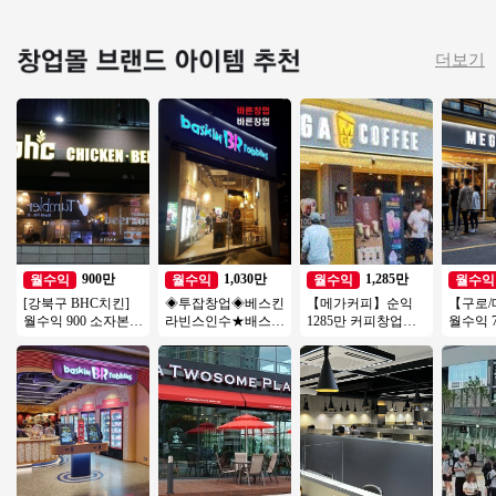
더보기
900만
1,030만
1,285만
월수익
월수익
월수익
월수익
[강북구 BHC치킨]
◈투잡창업◈베스킨
【메가커피】순익
【구로
월수익 900 소자본/
라빈스인수★배스킨
1285만 커피창업
월수익 7
고수익 수익구조 정
라빈스 양도 ★다 돌
【송파구】대단지
본창업 
말좋은 BHC매장!
아보고 오세요★초
아파트 항아리상권
/ 초보
보창업
입지최고