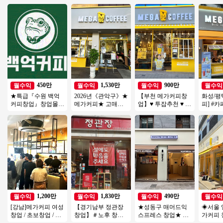
450만
1,530만
900만
월수익
월수익
월수익
월수익
★특급『수원 백억
2026년《관악구》★
【부천 메가커피창
화성/평
커피창업』창업몰추
메가커피★ 고매출 /
업】♥ 투잡추천 ♥ 소
피] #
천 풀오토 순익 450
고수익 창업몰 특급
자본1인창업 ♥ 카페
즈창업 
만 창업비용 1억미만
입니다.
양도양수창업 ♥ 고
#메가커
수익
업
1,200만
1,830만
490만
월수익
월수익
월수익
월수익
[강남]메가커피 여성
【경기남부 정관장
★성동구 매머드익
◈서울 
창업 / 초보창업 / 오
창업】＃노후 창업
스프레스 창업★ 성
가커피 