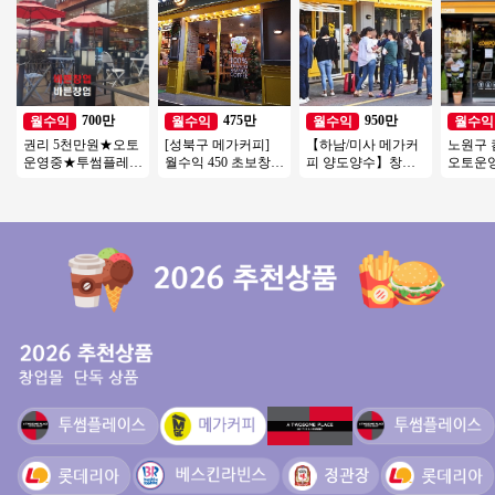
700만
475만
950만
월수익
월수익
월수익
월수익
권리 5천만원★오토
[성북구 메가커피]
【하남/미사 메가커
노원구
운영중★투썸플레이
월수익 450 초보창
피 양도양수】창업
오토운영 
스 인수★동영상 바
업/소자본 추천드리
비용 저렴/배달 없음/
소자본창
로보내드립니다
는 안정적인 메가커
초보창업/소자본창
업 #초
피!
업추천