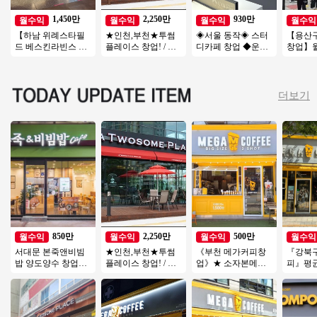
1,450만
2,250만
930만
월수익
월수익
월수익
월수익
【하남 위례스타필
★인천,부천★투썸
◈서울 동작◈ 스터
【용산
드 베스킨라빈스 양
플레이스 창업! / 지
디카페 창업 ◆운영
창업】월
도양수】♥ 소자본창
역내 순위권 매출! /
쉬운매장◆주부창
원/월매
업 ♥ 초보추천 ♥
고수익 창업!
업/초보창업/직장인
양도양수
창업/여성창업
더보기
850만
2,250만
500만
월수익
월수익
월수익
월수익
서대문 본죽앤비빔
★인천,부천★투썸
《부천 메가커피창
『강북
밥 양도양수 창업비
플레이스 창업! / 지
업》★ 소자본메가
피』평균
용 권리인수 프랜차
역내 순위권 매출! /
커피 ★ 투잡 ★ 인기
★ 순익1
이즈 창업 절차 직장
고수익 창업!
많은 메가커피창업
익/초보
인투잡
★