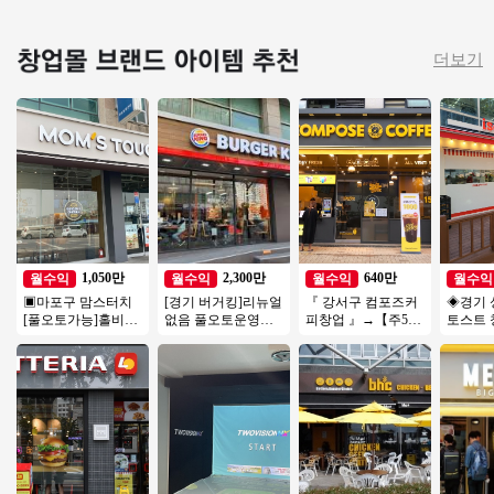
더보기
1,050만
2,300만
640만
월수익
월수익
월수익
월수익
▣마포구 맘스터치
[경기 버거킹]리뉴얼
『 강서구 컴포즈커
◈경기 
[풀오토가능]홀비중
없음 풀오토운영수
피창업 』→【주5일
토스트 
높음/수익성매장/꾸
익2000 소자본창업
운영】♥ 운영시간짧
본매장◆
준한매출/역세권
초보창업 여성창업
음 ♥ 배달없음 ♥ 초
초보창업
추천
보창업
은퇴창