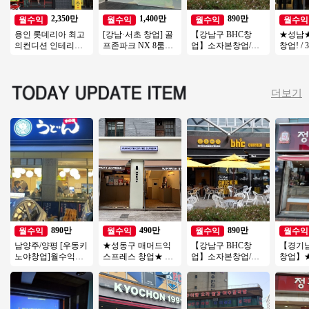
2,350만
1,400만
890만
월수익
월수익
월수익
월수익
용인 롯데리아 최고
[강남·서초 창업] 골
【강남구 BHC창
★성남
의컨디션 인테리어
프존파크 NX 8룸｜
업】소자본창업/고
창업! / 
최상 ◆ 특급 롯데리
월매출 4,000만원, 권
수익창업/유명프랜
상 아파
아 양도양수 진행합
리금 1억 7천
차이즈창업/강력추
세대 /
니다
천
더보기
890만
490만
890만
월수익
월수익
월수익
월수익
남양주/양평 [우동키
★성동구 매머드익
【강남구 BHC창
【경기
노야창업]월수익
스프레스 창업★ 성
업】소자본창업/고
창업】★
1200만 #우동창업#
수기＊비수기 매출
수익창업/유명프랜
랜드★ 
소자본창업#고수익
차이 없이 꾸준한 매
차이즈창업/강력추
니어 추
창업#투잡
장
천
템