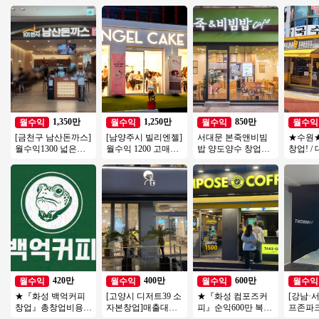
1,350만
1,250만
850만
월수익
월수익
월수익
월수익
[금천구 남산돈까스]
[남양주시 빌리엔젤]
서대문 본죽앤비빔
★수원
월수익1300 넓은평
월수익 1200 고매출/
밥 양도양수 창업비
창업! /
수 깔끔한인테리어
고수익나오는 디저
용 권리인수 프랜차
트단지 앞
매출꾸준한 남산돈
트카페 빌리엔젤!
이즈 창업 절차 직장
쟁업체 
까스!
인투잡
420만
400만
600만
월수익
월수익
월수익
월수익
★『화성 백억커피
[고양시 디저트39 소
★『화성 컴포즈커
[강남·서
창업』총창업비용 1
자본창업]매출대비
피』순익600만 복합
프존파크