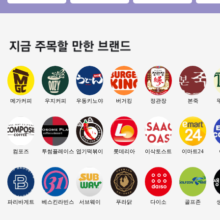
출구 30m앞 위치 / 역
즈창업 #소자본창업
운영】♥ 운영시간짧
수기＊
세권 / 고수익창업
#메가커피 #커피창
음 ♥ 배달없음 ♥ 초
차이 없
업
보창업
장
메가커피
우지커피
우동키노야
버거킹
정관장
본죽
컴포즈
투썸플레이스
엽기떡볶이
롯데리아
이삭토스트
이마트24
파리바게트
베스킨라빈스
서브웨이
푸라닭
다이소
골프존