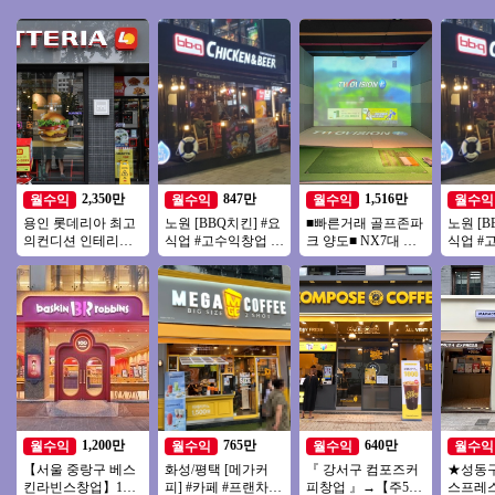
2,350만
847만
1,516만
월수익
월수익
월수익
월수익
용인 롯데리아 최고
노원 [BBQ치킨] #요
■빠른거래 골프존파
노원 [B
의컨디션 인테리어
식업 #고수익창업 #
크 양도■ NX7대 듀
식업 #
최상 ◆ 특급 롯데리
소자본창업 #초보창
얼플레이트 주차O #
소자본창
아 양도양수 진행합
업 #치킨창업
골프존 #스크린골프
업 #치
니다
1,200만
765만
640만
월수익
월수익
월수익
월수익
【서울 중랑구 베스
화성/평택 [메가커
『 강서구 컴포즈커
★성동
킨라빈스창업】1번
피] #카페 #프랜차이
피창업 』→【주5일
스프레스