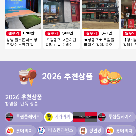
1,200만
2,400만
1,470만
월수익
월수익
월수익
월수익
강남 골프존파크 양
『 강동구 교촌치킨
★성동구★ 투썸플
【경기
도양수 스크린 창업
창업 』→【 월수익2
레이스 창업/ 풀오토
창업】
비용 투비전NX8 최
천만 이상 】♥ 홀넓
매장! 인테리어 A급
아이템 
신식 인테리어/ 주차
음 ♥ 역세권 ♥
매장
가맹점
최상
여성창