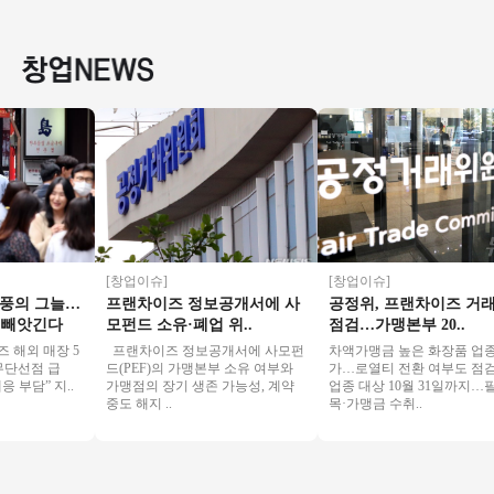
억 미만 3500만 매출
전국 초특가❗❗
상권★27년호재 소
월매출 4
소자본 창업 강력추
자본창업 여성창업
리금 1억
천★
투잡추천
[창업이슈]
[창업이슈]
의 그늘…
프랜차이즈 정보공개서에 사
공정위, 프랜차이즈 거래관
앗긴다
모펀드 소유·폐업 위..
점검…가맹본부 20..
외 매장 5
프랜차이즈 정보공개서에 사모펀
차액가맹금 높은 화장품 업종 추
단선점 급
드(PEF)의 가맹본부 소유 여부와
가…로열티 전환 여부도 점검 2
담” 지..
가맹점의 장기 생존 가능성, 계약
업종 대상 10월 31일까지…필수
중도 해지 ..
목·가맹금 수취..