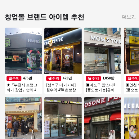
더보기
475만
475만
1,050만
월수익
월수익
월수익
월수익
★『부천시 프랭크
[성북구 메가커피]
▣마포구 맘스터치
▣인천 
버거 창업』순익 475
월수익 450 초보창
[풀오토가능]홀비중
[풀오토
만 오토창업아이템
업/소자본 추천드리
높음/수익성매장/꾸
인테리
투잡창업 부부창업
는 안정적인 메가커
준한매출/역세권
장/가성
추천★
피!
상권