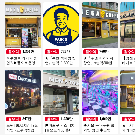
1,301만
795만
760만
월수익
월수익
월수익
월수익
※부천 메가커피 창
★『부천 빽다방 창
★『수원 메가커피
【양천구
업※▶풀오토운영◀
업』순익 약800만 시
창업』#순익800만#
바게트
초역세권/수익성매
세대비 저렴한 특급
창업비용저렴#리모
인상권
장/초보창업/여성창
매장 초보창업추천
델링완#소자본창업#
유동인
업/
★
여성창업★
업 가능
847만
1,050만
1,660만
월수익
월수익
월수익
월수익
노원 [BBQ치킨] #요
▣마포구 맘스터치
◈서울 동대문◈ 뽑
★『서대
식업 #고수익창업 #
[풀오토가능]홀비중
기방 창업 ◆운영쉬
가커피