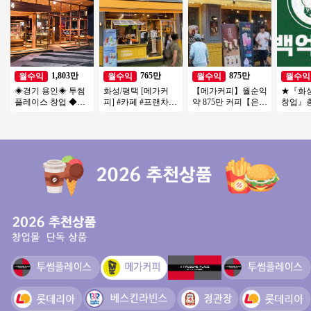
1,803만
765만
875만
월수익
월수익
월수익
월수익
◈경기 용인◈ 투썸
화성/평택 [메가커
【메가커피】월순익
★『화
플레이스 창업 ◆리
피] #카페 #프랜차이
약 875만 커피【은평
창업』총
뉴얼없는매장◆ 소
즈창업 #소자본창업
구】역세권, 주거, 오
억 미만 
자본창업/초보창업/
#메가커피 #커피창
피스, 복합상권
소자본 
수익성창업
업
천★