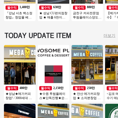
1,400만
630만
880만
월수익
월수익
월수익
월수익
『강남 서초 백소정
★ 성남 CU편의점창
금천구 커피전문점
【메가
창업』창업몰 베스
업 ★ 매출 6천이상
투썸플레이스양도양
수】『
트추천『초보창업
★ 호재 많음 ★ 건물
수 수익800 좋은기회
유명상
소자본창업 여성창
독점 ★ 오토운영
연락주세요
달X＃
업 커피창업』
저렴
더보기
480만
2,150만
250만
월수익
월수익
월수익
월수익
★성남★메가커피
★수원 투썸플레이
★ 안산 메가커피창
<김포 
창업! / 3000세대 이
스★단독진행★순익
업 ★ 소자본창업 총
수기 매출
상 아파트단지 배후
2000만이상#오피스#
투자금액 5천만원 매
규창업 
세대 / 낮은 투자금액
역세권#고수익창업#
우저렴
수하세
풀오토