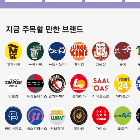
운매장◆ 주부창업/
용 권리인수 프랜차
토운영수익900 소자
익창업
초보창업/은퇴창업/
이즈 창업 절차 직장
본 / 초보 / 여성창업
창업/초
직장인투잡
인투잡
창업
메가커피
우지커피
우동키노야
버거킹
정관장
본죽
컴포즈
투썸플레이스
엽기떡볶이
롯데리아
이삭토스트
이마트24
파리바게트
베스킨라빈스
서브웨이
푸라닭
다이소
골프존