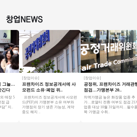
소자본창업 #초보창
높음/수익성매장/꾸
운매장◆ 주부창업/
1600
업 #치킨창업
준한매출/역세권
초보창업/은퇴창업/
천 시니
직장인투잡
창업★
[창업이슈]
[창업이슈]
그늘…
프랜차이즈 정보공개서에 사
공정위, 프랜차이즈 거래관행
긴다
모펀드 소유·폐업 위..
점검…가맹본부 20..
매장 5
프랜차이즈 정보공개서에 사모펀
차액가맹금 높은 화장품 업종 추
 급
드(PEF)의 가맹본부 소유 여부와
가…로열티 전환 여부도 점검 21개
지..
가맹점의 장기 생존 가능성, 계약
업종 대상 10월 31일까지…필수품
중도 해지 ..
목·가맹금 수취..