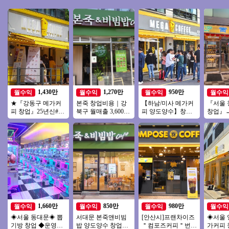
1,430만
1,270만
950만
월수익
월수익
월수익
월수익
★『강동구 메가커
본죽 창업비용｜강
【하남/미사 메가커
『서울
피 창업』25년신#단
북구 월매출 3,600만
피 양도양수】창업
창업』→
독# 순익 1천만이상
원, 권리금 1억 5천
비용 저렴/배달 없음/
핫한브랜
27년호재매장 창업
양도양수
초보창업/소자본창
도양수 
추천
업추천
입니다 
1,660만
850만
980만
월수익
월수익
월수익
월수익
◈서울 동대문◈ 뽑
서대문 본죽앤비빔
[안산시]프랜차이즈
◈서울 
기방 창업 ◆운영쉬
밥 양도양수 창업비
＂컴포즈커피＂번오
가커피 