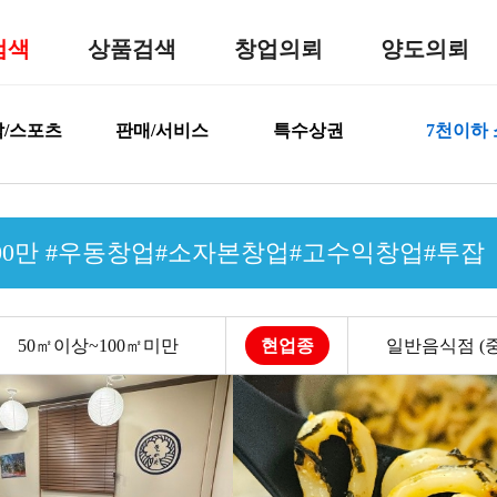
검색
상품검색
창업의뢰
양도의뢰
/스포츠
판매/서비스
특수상권
7천이하
00만 #우동창업#소자본창업#고수익창업#투잡
50㎡이상~100㎡미만
현업종
일반음식점 (중