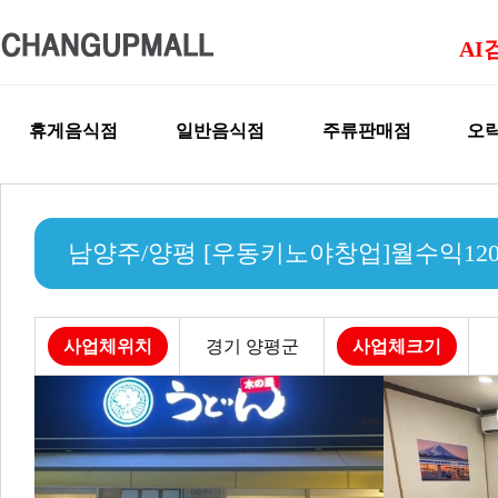
AI
휴게음식점
일반음식점
주류판매점
오락
남양주/양평 [우동키노야창업]월수익12
사업체위치
경기 양평군
사업체크기