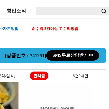
창업소식
 소자본창업
순수익 2천이상 고수익창업
[상품번호 : 741251]
SMS무료상담받기 ✉
식/일식)
권리금
6천9백만