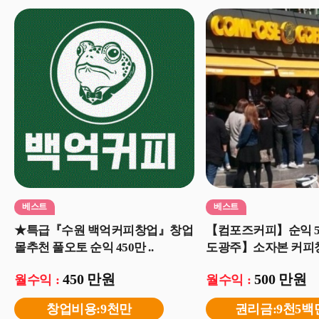
베스트
베스트
★특급『수원 백억커피창업』창업
【컴포즈커피】순익 5
몰추천 풀오토 순익 450만 ..
도광주】소자본 커피창
450 만원
500 만원
월수익 :
월수익 :
창업비용:9천만
권리금:9천5백