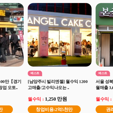
베스트
베스트
00만【경기
[남양주시 빌리엔젤] 월수익 1200
서울 성
업 오토..
고매출/고수익나오는 ..
월매출 3,
1,250 만원
월수익 :
월수익 :
만
창업비용:2억5천만
권