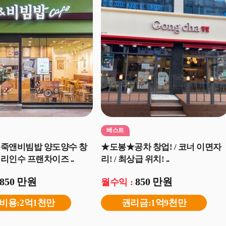
베스트
본죽앤비빔밥 양도양수 창
★도봉★공차 창업! / 코너 이면자
리인수 프랜차이즈 ..
리! / 최상급 위치! ..
850 만원
850 만원
월수익 :
비용:2억1천만
권리금:1억9천만