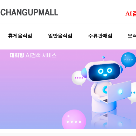
AI
휴게음식점
일반음식점
주류판매점
오락