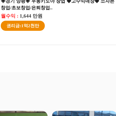
◈경기 양평◈ 우동키노야 창업 ◆고수익매장◆ 소자본
창업/초보창업/은퇴창업..
월수익 :
1,644 만원
권리금:1억2천만