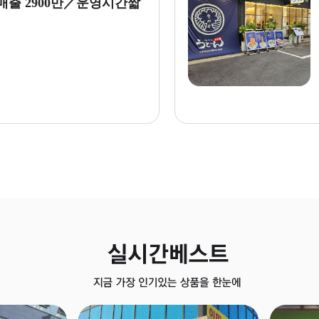
매출 2900만／운영시간짧
 키노야창업』창업몰 추천！ 맛
..
만