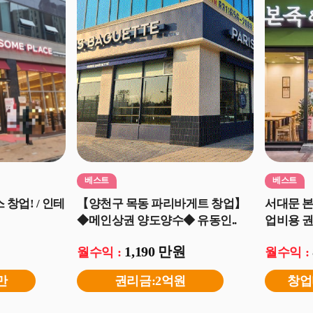
베스트
베스트
업! / 인테
【양천구 목동 파리바게트 창업】
서대문 
◆메인상권 양도양수◆ 유동인..
업비용 권
1,190 만원
월수익 :
월수익 :
만
권리금:2억원
창업