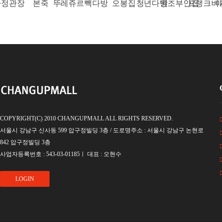
정관장
본죽
뚜레쥬르
빽다방
오봉집
청년다방
원조부안집
프랭크버
매
COPYRIGHT(C) 2010 CHANGUPMALL ALL RIGHTS RESERVED.
서울시 강남구 신사동 599 압구정빌딩 3층 / 도로명주소 : 서울시 강남구 논현로
842 압구정빌딩 3층
사업자등록번호 : 543-03-01185ㅣ 대표 : 오현수
LOGIN