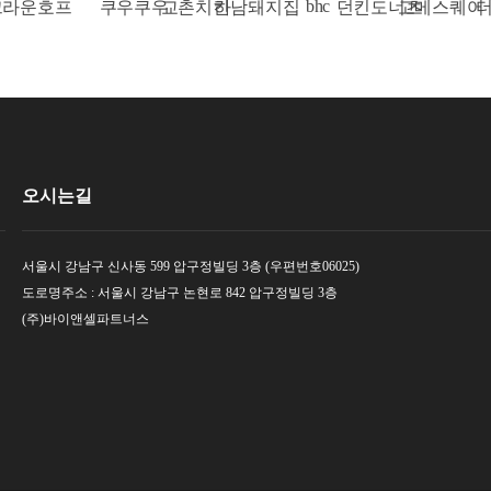
bhc
라운호프
쿠우쿠우
교촌치킨
하남돼지집
던킨도너츠
고메스퀘어
더
오시는길
서울시 강남구 신사동 599 압구정빌딩 3층 (우편번호06025)
도로명주소 : 서울시 강남구 논현로 842 압구정빌딩 3층
(주)바이앤셀파트너스