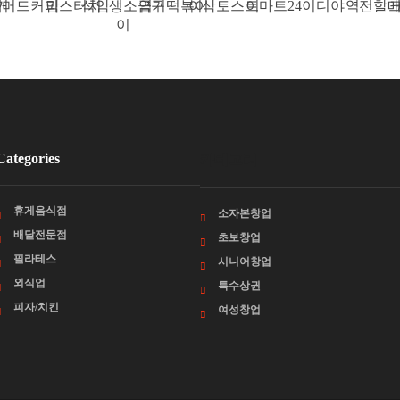
거
머드커피
맘스터치
석암생소금구
엽기떡볶이
이삭토스트
이마트24
이디야
역전할매
크
이
Categories
카테고리
휴게음식점
소자본창업
배달전문점
초보창업
필라테스
시니어창업
외식업
특수상권
피자/치킨
여성창업