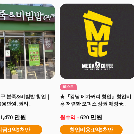
베스트
북구 본죽&비빔밥 창업｜
★『강남 메가커피 창업』창업비
600만원, 권리..
용 저렴한 오피스 상권 매장★..
1,470 만원
620 만원
월수익 :
리금:1억5천만
창업비용:1억5천만