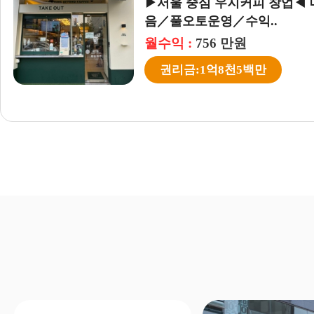
/
초보창업
▶서울 중심 우지커피 창업◀ 
★『신규창업추천 우동
음／풀오토운영／수익..
과 상품성 인증완료된 아
월수익 :
월수익 :
756 만원
1,250 만원
권리금:1억8천5백만
창업비용:1억3천5백