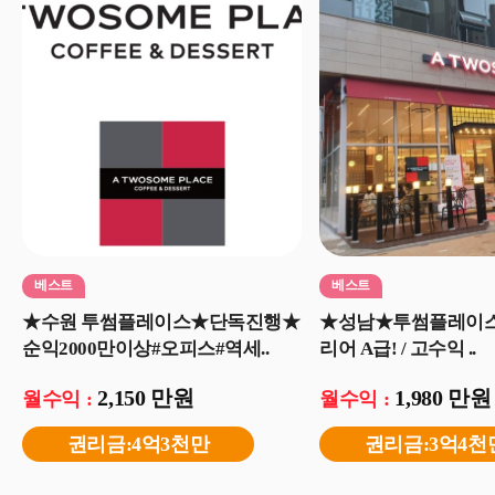
베스트
베스트
★수원 투썸플레이스★단독진행★
★성남★투썸플레이스 창
순익2000만이상#오피스#역세..
리어 A급! / 고수익 ..
2,150 만원
1,980 만원
월수익 :
월수익 :
권리금:4억3천만
권리금:3억4천